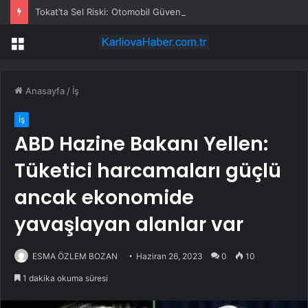
Tokat’ta Sel Riski: Otomobil Güvenli Alana Çekildi
Menü
Anasayfa
/
İş
İş
ABD Hazine Bakanı Yellen:
Tüketici harcamaları güçlü
ancak ekonomide
yavaşlayan alanlar var
ESMA ÖZLEM BOZAN
Haziran 26, 2023
0
10
1 dakika okuma süresi