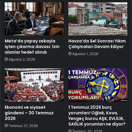
Meta’da yapay zekayla
Havza’da Sel Sonrası Yıkım
işten çıkarma davası: İzin
Çalışmaları Devam Ediyor
alanlar hedef alındı
Ağustos 1, 2026
Ağustos 2, 2026
Ekonomi ve siyaset
1 Temmuz 2026 burç
gündemi – 30 Temmuz
yorumları! Oğlak, Kova,
2026
Yengeç burcu AŞK, EVLİLİK,
SAĞLIK yorumları ne diyor?
Temmuz 31, 2026
Temmuz 30, 2026