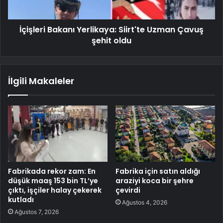
İçişleri Bakanı Yerlikaya: Siirt'te Uzman Çavuş
şehit oldu
İlgili Makaleler
Fabrikada rekor zam: En
Fabrika için satın aldığı
düşük maaş 153 bin TL’ye
araziyi koca bir şehre
çıktı, işçiler halay çekerek
çevirdi
kutladı
Ağustos 4, 2026
Ağustos 7, 2026