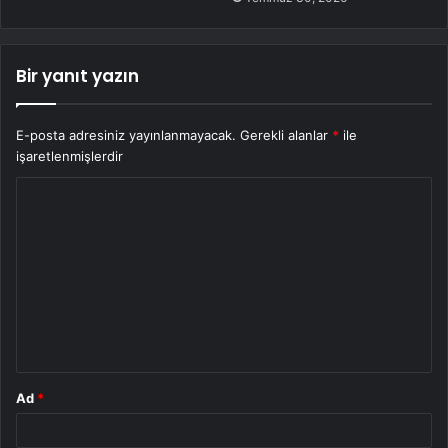
Bir yanıt yazın
E-posta adresiniz yayınlanmayacak.
Gerekli alanlar
*
ile
işaretlenmişlerdir
Y
o
r
u
m
*
Ad
*