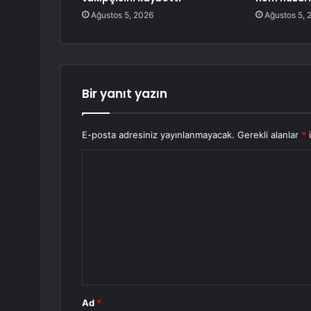
Ağustos 5, 2026
Ağustos 5, 
Bir yanıt yazın
E-posta adresiniz yayınlanmayacak.
Gerekli alanlar
*
i
Y
o
r
u
m
*
Ad
*