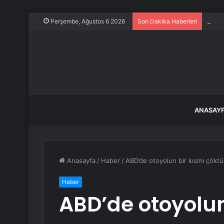
Niğde
Perşembe, Ağustos 6 2026
Son Dakika Haberleri
ANASAY
Anasayfa
/
Haber
/
ABD’de otoyolun bir kısmı çöktü
Haber
ABD’de otoyolun