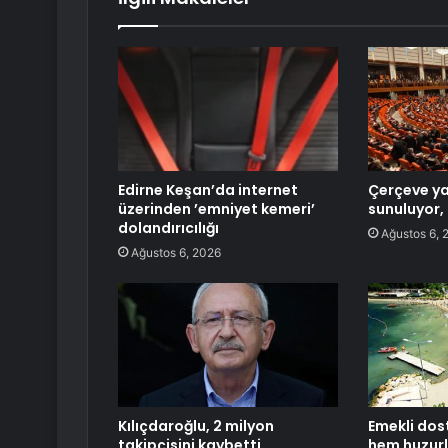
Edirne Keşan’da internet
Çerçeve y
üzerinden ’emniyet kemeri’
sunuluyor, 
dolandırıcılığı
Ağustos 6, 
Ağustos 6, 2026
Kılıçdaroğlu, 2 milyon
Emekli dos
takipçisini kaybetti
hem huzur