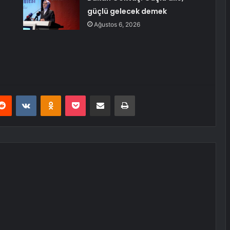
güçlü gelecek demek
Ağustos 6, 2026
erest
Reddit
VKontakte
Odnoklassniki
Pocket
E-Posta ile paylaş
Yazdır