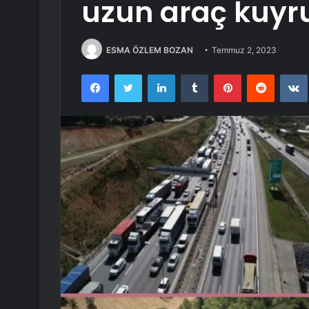
uzun araç kuyru
ESMA ÖZLEM BOZAN
Temmuz 2, 2023
Facebook
Twitter
LinkedIn
Tumblr
Pinterest
Reddit