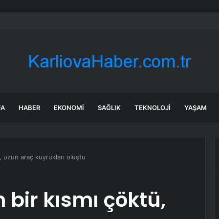
’de Uyuşturucu Operasyonu: 2 Şüpheli Tutuklandı
FA
HABER
EKONOMI
SAĞLIK
TEKNOLOJI
YAŞAM
, uzun araç kuyrukları oluştu
 bir kısmı çöktü,