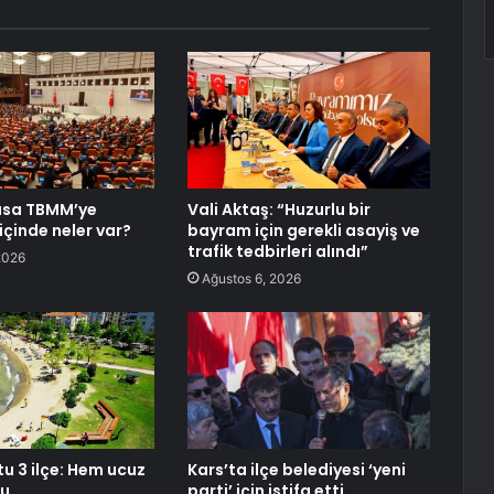
asa TBMM’ye
Vali Aktaş: “Huzurlu bir
içinde neler var?
bayram için gerekli asayiş ve
trafik tedbirleri alındı”
2026
Ağustos 6, 2026
tu 3 ilçe: Hem ucuz
Kars’ta ilçe belediyesi ‘yeni
lu
parti’ için istifa etti