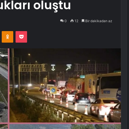
kları oluştu
0
12
Bir dakikadan az
VKontakte
Odnoklassniki
Pocket