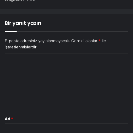
Bir yanıt yazın
E-posta adresiniz yayınlanmayacak.
Gerekli alanlar
*
ile
işaretlenmişlerdir
Y
o
r
u
m
*
Ad
*