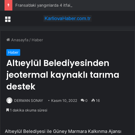
Fransa’daki yangınlarda 4 itfaiye eri hayatını kaybetti
Menü
Anasayfa
/
Haber
Haber
Altıeylül Belediyesinden
jeotermal kaynaklı tarıma
destek
DERMAN SONAY
Kasım 10, 2022
0
16
1 dakika okuma süresi
Altıeylül Belediyesi ile Güney Marmara Kalkınma Ajansı