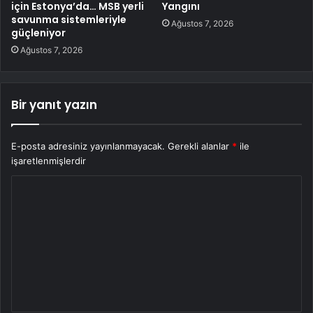
için Estonya’da… MSB yerli
Yangını
savunma sistemleriyle
Ağustos 7, 2026
güçleniyor
Ağustos 7, 2026
Bir yanıt yazın
E-posta adresiniz yayınlanmayacak.
Gerekli alanlar
*
ile
işaretlenmişlerdir
Y
o
r
u
m
*