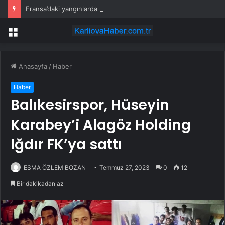
Fransa’daki yangınlarda 4 itfaiye eri hayatını kaybetti
Menü
Anasayfa
/
Haber
Haber
Balıkesirspor, Hüseyin
Karabey’i Alagöz Holding
Iğdır FK’ya sattı
ESMA ÖZLEM BOZAN
Temmuz 27, 2023
0
12
Bir dakikadan az