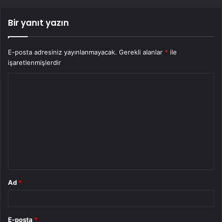
Bir yanıt yazın
E-posta adresiniz yayınlanmayacak.
Gerekli alanlar
*
ile
işaretlenmişlerdir
Y
o
r
u
m
*
Ad
*
E-posta
*