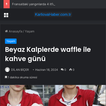
Fransa’daki yangınlarda 4 itfaiye eri hayatını kaybetti
Menü
Anasayfa
/
Yaşam
Yaşam
Beyaz Kalplerde waffle ile
kahve günü
DİLAN BİÇER
Haziran 18, 2024
0
0
1 dakika okuma süresi