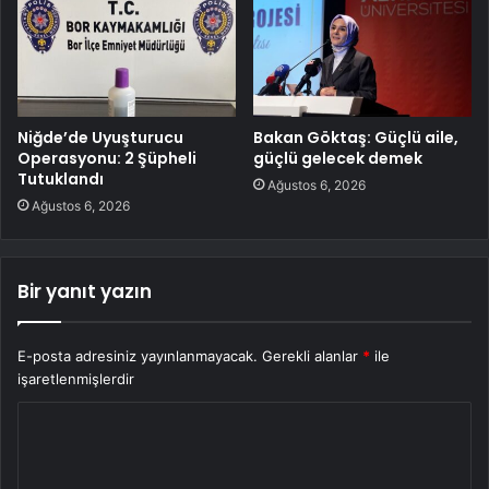
Niğde’de Uyuşturucu
Bakan Göktaş: Güçlü aile,
Operasyonu: 2 Şüpheli
güçlü gelecek demek
Tutuklandı
Ağustos 6, 2026
Ağustos 6, 2026
Bir yanıt yazın
E-posta adresiniz yayınlanmayacak.
Gerekli alanlar
*
ile
işaretlenmişlerdir
Y
o
r