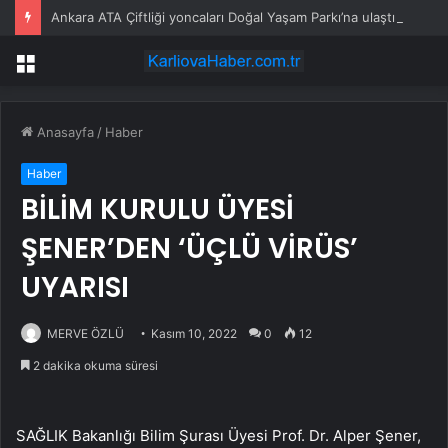
Ankara ATA Çiftliği yoncaları Doğal Yaşam Parkı’na ulaştırıldı
Menü
Anasayfa
/
Haber
Haber
BİLİM KURULU ÜYESİ
ŞENER’DEN ‘ÜÇLÜ VİRÜS’
UYARISI
MERVE ÖZLÜ
Kasım 10, 2022
0
12
2 dakika okuma süresi
SAĞLIK Bakanlığı Bilim Şurası Üyesi Prof. Dr. Alper Şener,