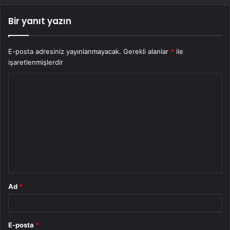
Bir yanıt yazın
E-posta adresiniz yayınlanmayacak.
Gerekli alanlar
*
ile
işaretlenmişlerdir
Y
o
r
u
m
*
Ad
*
E-posta
*