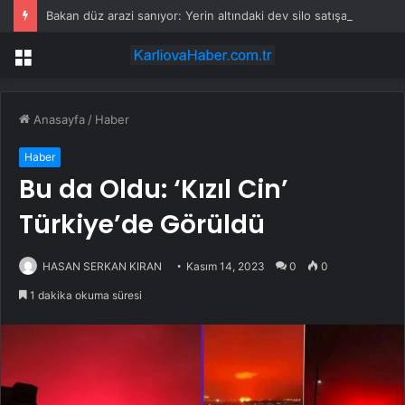
Bakan düz arazi sanıyor: Yerin altındaki dev silo satışa çıktı
Menü
Anasayfa
/
Haber
Haber
Bu da Oldu: ‘Kızıl Cin’
Türkiye’de Görüldü
HASAN SERKAN KIRAN
Kasım 14, 2023
0
0
1 dakika okuma süresi