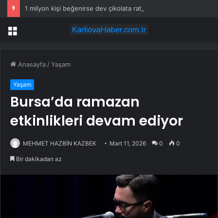
1 milyon kişi beğenirse dev çikolata raflara çıkacak
Menü
Anasayfa
/
Yaşam
Yaşam
Bursa’da ramazan
etkinlikleri devam ediyor
MEHMET HAZBİN KAZBEK
Mart 11, 2026
0
0
Bir dakikadan az