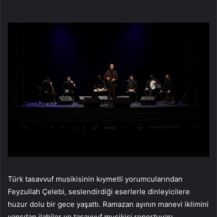
Türk tasavvuf musikisinin kıymetli yorumcularından
Feyzullah Çelebi, seslendirdiği eserlerle dinleyicilere
huzur dolu bir gece yaşattı. Ramazan ayının manevi iklimini
yansıtan ilahiler ve tasavvuf musikisi repertuvarı,