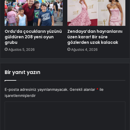
Ordu’da çocukların yüzünü
Zendaya’dan hayranlarını
güldüren 208 yeni oyun
üzen karar! Bir süre
grubu
gözlerden uzak kalacak
Ağustos 5, 2026
Ağustos 4, 2026
Bir yanıt yazın
E-posta adresiniz yayınlanmayacak.
Gerekli alanlar
*
ile
işaretlenmişlerdir
Y
o
r