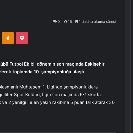
0
15
1 dakika okuma süresi
VKontakte
Odnoklassniki
Pocket
übü Futbol Ekibi, dönemin son maçında Eskişehir
derek toplamda 10. şampiyonluğa ulaştı.
lasmanlı Muhteşem 1. Liginde şampiyonluklara
liler Spor Kulübü, ligin son maçında 6-1 skorla
 ve 2 yenilgi ile en yakın rakibine 5 puan fark atarak 30