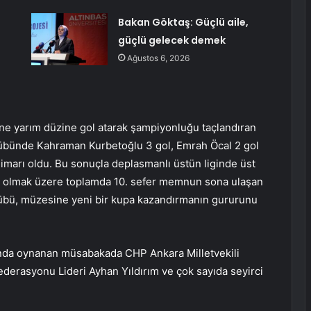
Bakan Göktaş: Güçlü aile,
güçlü gelecek demek
Ağustos 6, 2026
ine yarım düzine gol atarak şampiyonluğu taçlandıran
übünde Kahraman Kurbetoğlu 3 gol, Emrah Öcal 2 gol
mimarı oldu. Bu sonuçla deplasmanlı üstün liginde üst
uk olmak üzere toplamda 10. sefer memnun sona ulaşan
übü, müzesine yeni bir kupa kazandırmanın gururunu
kında oynanan müsabakada CHP Ankara Milletvekili
ederasyonu Lideri Ayhan Yıldırım ve çok sayıda seyirci