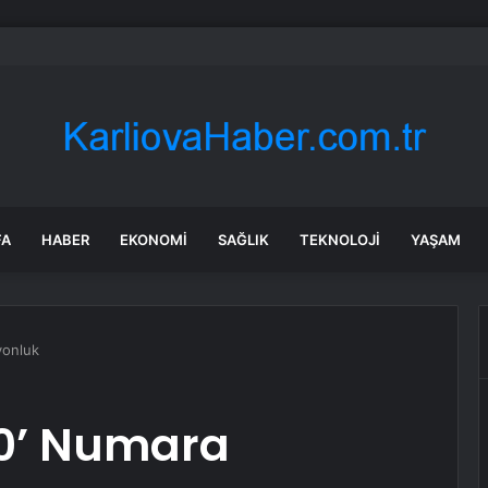
’de Uyuşturucu Operasyonu: 2 Şüpheli Tutuklandı
FA
HABER
EKONOMI
SAĞLIK
TEKNOLOJI
YAŞAM
yonluk
0’ Numara