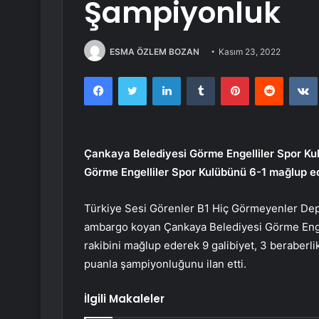
Şampiyonluk
ESMA ÖZLEM BOZAN
Kasım 23, 2022
Facebook
Twitter
LinkedIn
Tumblr
Pinterest
Reddit
Çankaya Belediyesi Görme Engelliler Spor Kul
Görme Engelliler Spor Kulübünü 6-1 mağlup e
Türkiye Sesi Görenler B1 Hiç Görmeyenler Dep
ambargo koyan Çankaya Belediyesi Görme Engel
rakibini mağlup ederek 9 galibiyet, 3 beraberlik
puanla şampiyonluğunu ilan etti.
İlgili Makaleler