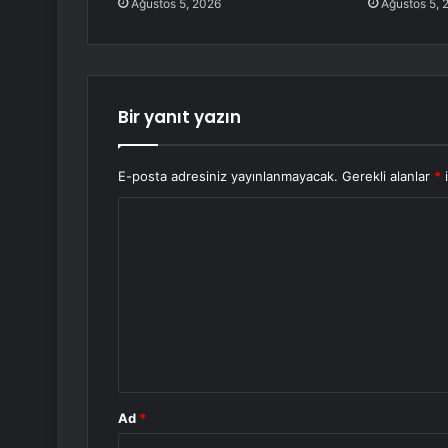
Ağustos 5, 2026
Ağustos 5, 
Bir yanıt yazın
E-posta adresiniz yayınlanmayacak.
Gerekli alanlar
*
i
Y
o
r
u
m
*
Ad
*