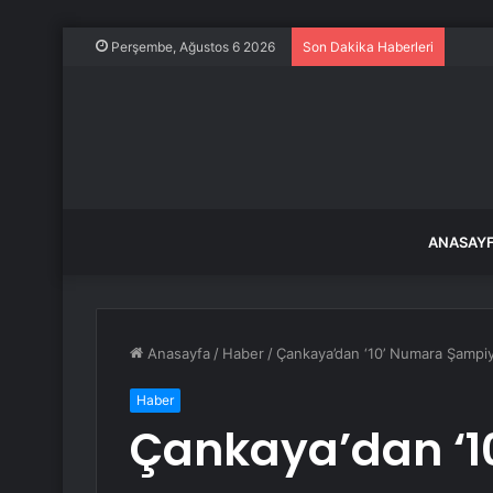
Niğde
Perşembe, Ağustos 6 2026
Son Dakika Haberleri
ANASAY
Anasayfa
/
Haber
/
Çankaya’dan ‘10’ Numara Şampi
Haber
Çankaya’dan ‘1