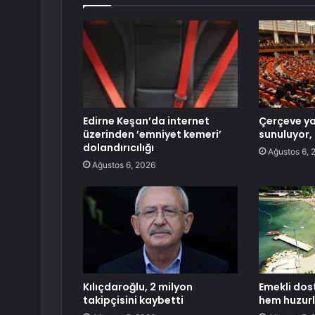
Edirne Keşan’da internet
Çerçeve y
üzerinden ’emniyet kemeri’
sunuluyor, 
dolandırıcılığı
Ağustos 6, 
Ağustos 6, 2026
Kılıçdaroğlu, 2 milyon
Emekli dos
takipçisini kaybetti
hem huzur