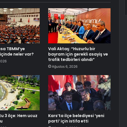
asa TBMM’ye
Vali Aktaş: “Huzurlu bir
içinde neler var?
bayram için gerekli asayiş ve
trafik tedbirleri alındı”
2026
Ağustos 6, 2026
tu 3 ilçe: Hem ucuz
Kars’ta ilçe belediyesi ‘yeni
lu
parti’ için istifa etti