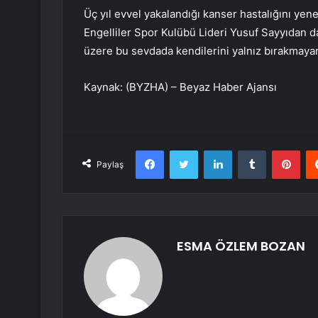
Üç yıl evvel yakalandığı kanser hastalığını y
Engelliler Spor Kulübü Lideri Yusuf Sayyıdan 
üzere bu sevdada kendilerini yalnız bırakmayan
Kaynak: (BYZHA) – Beyaz Haber Ajansı
Facebook
Twitter
LinkedIn
Tumblr
Pint
Paylaş
ESMA ÖZLEM BOZAN