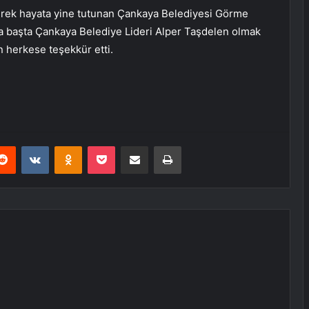
enerek hayata yine tutunan Çankaya Belediyesi Görme
da başta Çankaya Belediye Lideri Alper Taşdelen olmak
 herkese teşekkür etti.
erest
Reddit
VKontakte
Odnoklassniki
Pocket
E-Posta ile paylaş
Yazdır