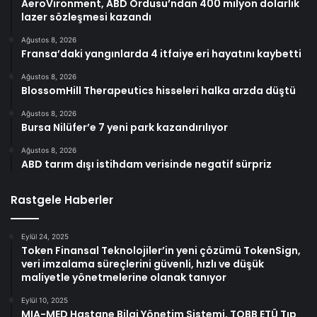
AeroVironment, ABD Ordusu’ndan 400 milyon dolarlık
lazer sözleşmesi kazandı
Ağustos 8, 2026
Fransa’daki yangınlarda 4 itfaiye eri hayatını kaybetti
Ağustos 8, 2026
BlossomHill Therapeutics hisseleri halka arzda düştü
Ağustos 8, 2026
Bursa Nilüfer’e 7 yeni park kazandırılıyor
Ağustos 8, 2026
ABD tarım dışı istihdam verisinde negatif sürpriz
Rastgele Haberler
Eylül 24, 2025
Token Finansal Teknolojiler’in yeni çözümü TokenSign,
veri imzalama süreçlerini güvenli, hızlı ve düşük
maliyetle yönetmelerine olanak tanıyor
Eylül 10, 2025
MIA-MED Hastane Bilgi Yönetim Sistemi, TOBB ETÜ Tıp