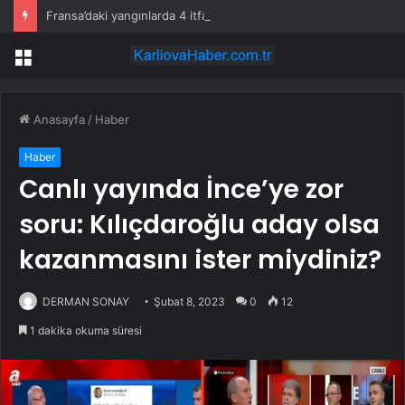
Fransa’daki yangınlarda 4 itfaiye eri hayatını kaybetti
Menü
Anasayfa
/
Haber
Haber
Canlı yayında İnce’ye zor
soru: Kılıçdaroğlu aday olsa
kazanmasını ister miydiniz?
DERMAN SONAY
Şubat 8, 2023
0
12
1 dakika okuma süresi