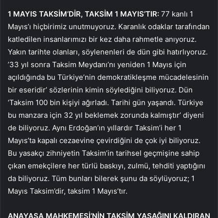
1 MAYIS TAKSİM’DİR, TAKSİM 1 MAYIS’TIR:
77 kanlı 1
Mayıs’ı hiçbirimiz unutmuyoruz. Karanlık odaklar tarafından
katledilen insanlarımızı bir kez daha rahmetle anıyoruz.
Yakın tarihte olanları, söylenenleri de dün gibi hatırlıyoruz.
’33 yıl sonra Taksim Meydanı’nı yeniden 1 Mayıs için
açıldığında bu Türkiye’nin demokratikleşme mücadelesinin
bir eseridir’ sözlerinin kimin söylediğini biliyoruz. Dün
‘Taksim 100 bin kişiyi ağırladı. Tarihi gün yaşandı. Türkiye
bu manzara için 32 yıl beklemek zorunda kalmıştır’ diyeni
de biliyoruz. Aynı Erdoğan’ın yıllardır Taksim’i her 1
Mayıs’ta kapalı cezaevine çevirdiğini de çok iyi biliyoruz.
Bu yasakçı zihniyetin Taksim’in tarihsel geçmişine sahip
çıkan emekçilere her türlü baskıyı, zulmü, tehditi yaptığını
da biliyoruz. Tüm bunları bilerek şunu da söylüyoruz; 1
Mayıs Taksim’dir, taksim 1 Mayıs’tır.
ANAYASA MAHKEMESİ’NİN TAKSİM YASAĞINI KALDIRAN