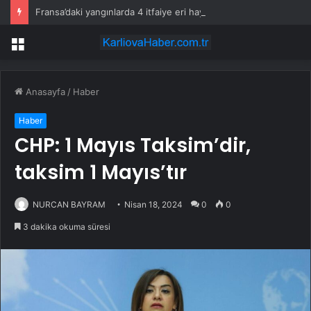
Fransa’daki yangınlarda 4 itfaiye eri hayatını kaybetti
Menü
Anasayfa
/
Haber
Haber
CHP: 1 Mayıs Taksim’dir,
taksim 1 Mayıs’tır
NURCAN BAYRAM
Nisan 18, 2024
0
0
3 dakika okuma süresi