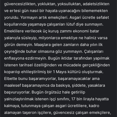
güvencesizlikten, yokluktan, yoksulluktan, adaletsizlikten
ve ertesi gün nasıl bir hayata uyanacağını bilememekten
yoruldu. Yormayın artık emekçileri. Asgari ücretle sefalet
koşullarında yaşamaya çalışanları lütuf diye sunmayın.
Emeklilere verilecek üç kuruş zammı ekonomi batar
yalanıyla süsleyip, milyonlarca emekliye ne haliniz varsa
görün demeyin. Maaşlara gelen zamların daha yılın ilk
çeyreğinde buhar olmasına göz yummayın. Çalışanları
enflasyona ezdirmeyin. Bugün iktidar tarafından yapılmak
istenen tarihsel özelliğinden ve mücadele gerçekliğinden
koparılıp ehlileştirilmiş bir 1 Mayıs kültürü oluşturmak.
Elbette bunu başaramıyorlar, başaramayacaklar ama
maalesef başaramayınca da baskıya, şiddete, yasaklara
başvuruyorlar. Bugün örgütsüz hale getirilip
yalnızlaştırılmak istenen işçi sınıfını, 17 bin lirayla hayatta
kalmaya, tutunmaya çalışan asgari ücretlilere, kadro
alamayan taşeron işçilere, güvencesiz çalışan emekçilere,