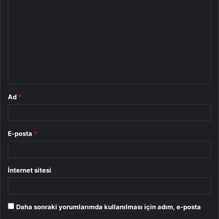
o
r
u
m
*
Ad
*
E-posta
*
İnternet sitesi
Daha sonraki yorumlarımda kullanılması için adım, e-posta