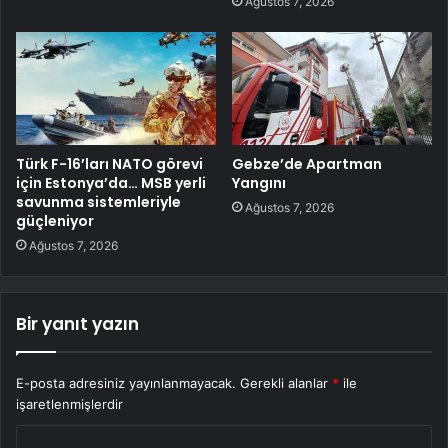
Ağustos 7, 2026
Türk F-16’ları NATO görevi
Gebze’de Apartman
için Estonya’da… MSB yerli
Yangını
savunma sistemleriyle
Ağustos 7, 2026
güçleniyor
Ağustos 7, 2026
Bir yanıt yazın
E-posta adresiniz yayınlanmayacak.
Gerekli alanlar
*
ile
işaretlenmişlerdir
Y