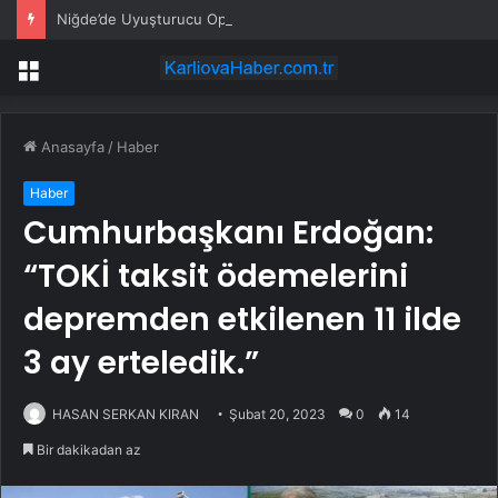
Niğde’de Uyuşturucu Operasyonu: 2 Şüpheli Tutuklandı
Menü
Anasayfa
/
Haber
Haber
Cumhurbaşkanı Erdoğan:
“TOKİ taksit ödemelerini
depremden etkilenen 11 ilde
3 ay erteledik.”
HASAN SERKAN KIRAN
Şubat 20, 2023
0
14
Bir dakikadan az