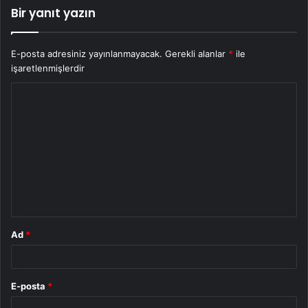
Bir yanıt yazın
E-posta adresiniz yayınlanmayacak.
Gerekli alanlar
*
ile
işaretlenmişlerdir
Y
o
r
u
m
*
Ad
*
E-posta
*