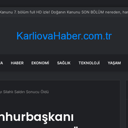
Sel Riski: Otomobil Güvenli Alana Çekildi
FA
HABER
EKONOMI
SAĞLIK
TEKNOLOJI
YAŞAM
Silahlı Saldırı Sonucu Öldü
mhurbaşkanı