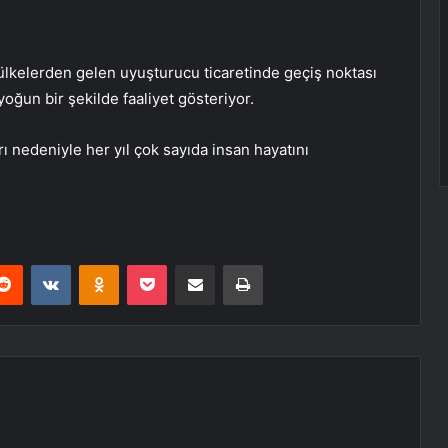
lkelerden gelen uyuşturucu ticaretinde geçiş noktası
yoğun bir şekilde faaliyet gösteriyor.
ı nedeniyle her yıl çok sayıda insan hayatını
erest
Reddit
VKontakte
Odnoklassniki
Pocket
E-Posta ile paylaş
Yazdır