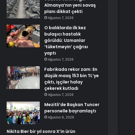
Almanya’nın yeni savaş
planı dikkat çekti
Ağustos 7, 2026
O balıklarda ilk kez
bulaşıcı hastalık
görüldü: Uzmanlar
‘tüketmeyin’ çağrısı
yaptı
Ağustos 7, 2026
Fabrikada rekor zam: En
düşük maaş 153 bin TL’ye
çıktı, işçiler halay
çekerek kutladı
Ağustos 7, 2026
Mezitli’de Başkan Tuncer
personelle bayramlaştı
Ağustos 6, 2026
Nikita Bier bir yıl sonra X’in ürün