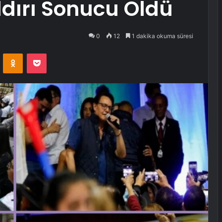
ldırı Sonucu Öldü
0
12
1 dakika okuma süresi
VKontakte
Odnoklassniki
Pocket