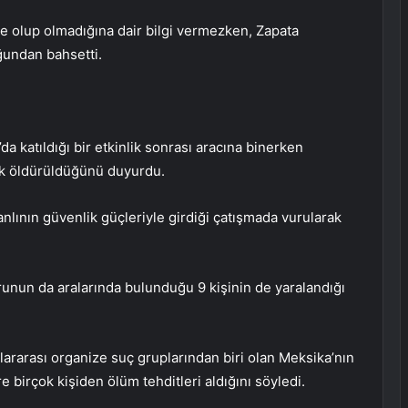
üye olup olmadığına dair bilgi vermezken, Zapata
uğundan bahsetti.
a katıldığı bir etkinlik sonrası aracına binerken
rek öldürüldüğünü duyurdu.
anlının güvenlik güçleriyle girdiği çatışmada vurularak
urunun da aralarında bulunduğu 9 kişinin de yaralandığı
slararası organize suç gruplarından biri olan Meksika’nın
e birçok kişiden ölüm tehditleri aldığını söyledi.