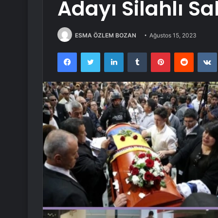
Adayı Silahlı Sa
ESMA ÖZLEM BOZAN
Ağustos 15, 2023
Facebook
Twitter
LinkedIn
Tumblr
Pinterest
Reddit