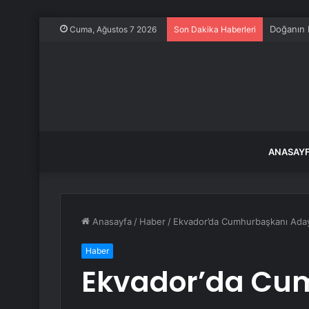
Tokat’ta 
Cuma, Ağustos 7 2026
Son Dakika Haberleri
ANASAY
Anasayfa
/
Haber
/
Ekvador’da Cumhurbaşkanı Adayı 
Haber
Ekvador’da Cu