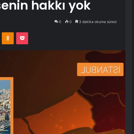
enin hakkı yok
0
0
3 dakika okuma süresi
VKontakte
Odnoklassniki
Pocket