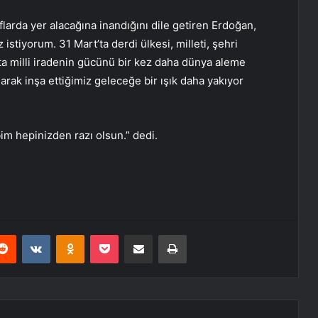
flarda yer alacağına inandığını dile getiren Erdoğan,
istiyorum. 31 Mart’ta derdi ülkesi, milleti, şehri
a milli iradenin gücünü bir kez daha dünya aleme
arak inşa ettiğimiz geleceğe bir ışık daha yakıyor
bim hepinizden razı olsun.” dedi.
erest
Reddit
VKontakte
Odnoklassniki
Pocket
E-Posta ile paylaş
Yazdır