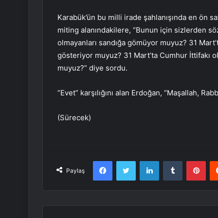
Karabük’ün bu milli irade şahlanışında en ön sa
miting alanındakilere, “Bunun için sizlerden söz 
olmayanları sandığa gömüyor muyuz? 31 Mart’t
gösteriyor muyuz? 31 Mart’ta Cumhur İttifakı ol
muyuz?” diye sordu.
“Evet” karşılığını alan Erdoğan, “Maşallah, Rab
(Sürecek)
Facebook
Twitter
LinkedIn
Tumblr
Pint
Paylaş