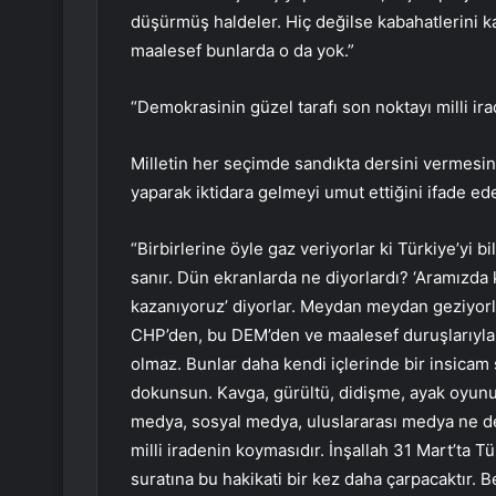
düşürmüş haldeler. Hiç değilse kabahatlerini k
maalesef bunlarda o da yok.”
“Demokrasinin güzel tarafı son noktayı milli ir
Milletin her seçimde sandıkta dersini vermesine
yaparak iktidara gelmeyi umut ettiğini ifade e
“Birbirlerine öyle gaz veriyorlar ki Türkiye’yi 
sanır. Dün ekranlarda ne diyorlardı? ‘Aramızda 
kazanıyoruz’ diyorlar. Meydan meydan geziyorla
CHP’den, bu DEM’den ve maalesef duruşlarıyla 
olmaz. Bunlar daha kendi içlerinde bir insicam 
dokunsun. Kavga, gürültü, didişme, ayak oyunu
medya, sosyal medya, uluslararası medya ne d
milli iradenin koymasıdır. İnşallah 31 Mart’ta 
suratına bu hakikati bir kez daha çarpacaktır. 