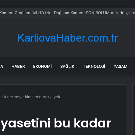
Kanunu 7. bölüm full HD izle! Doğanın Kanunu SON BÖLÜM nereden, hang
FA
HABER
EKONOMI
SAĞLIK
TEKNOLOJI
YAŞAM
ar kirletmeye kimsenin hakkı yok
iyasetini bu kadar