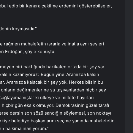
abul edip bir kenara çekilme erdemini gösterebilseler,
adenin koymasıdır”
 rağmen muhalefetin ısrarla ve inatla aynı şeyleri
den Erdoğan, şöyle konuştu:
bilmeyen biri baktığında hakikaten ortada bir şey var
kalsın kazanıyoruz.’ Bugün yine ‘Aramızda kalsın
r. Aramızda kalacak bir şey yok. Herkes bilsin bu
onların değirmenlerine su taşıyanlardan hiçbir şey
sağlayamamışlar ki ülkeye ve millete hayırları
 hiçbir gün eksik olmuyor. Demokrasinin güzel tarafı
erse dersin son sözü sandığın söylemesi, son noktayı
Türkiye belediye başkanlarını seçme yanında muhalefetin
Ben halkıma inanıyorum.”