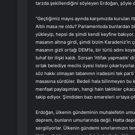
tarzda şekillendiğini söyleyen Erdoğan, şöyle 
“Geçtiğimiz mayıs ayında karşımızda kurulan itt
Altılı masa ne oldu? Parlamentoda bunlardan bir
yükleyip, hepsi de şimdi kendi keyfine bakıyor. ‘A
masanın altına girdi, şimdi bizim Karadeniz’in ç
masanın gizli ortağı DEM’le, bir türlü adını koya
tuhaf bir ilişki kaldı. Sorsan ‘ittifak yapmadık
ortak belediye meclis üyesi listesi çıkartıyorlar
söz hakkı olmayan tabanının iradesini tek part
masasına sürdüler. Bedeli hala bilinmeyen bu ki
menfaat paylaşımları, hangi hain taktikler çıkac
takip ediyor. Şimdiden bazı emareleri ortaya çı
Erdoğan, ülkenin gündeminin muhalefetin umur
deprem, bunların umurlarında değil. Hatta dep
sergiliyorlar. Ülkenin gündemi sınırlarımızın t