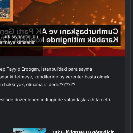
p Tayyip Erdoğan, İstanbul’daki para sayma
kadar kirletmeye, kendilerine oy verenler başta olmak
n hakkı yok, olmamalı.” dedi.???????
si’nde düzenlenen mitinginde vatandaşlara hitap etti.
Türk F-16’ları NATO görevi için