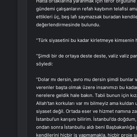
Hatta ortaklarına yaranmak için terör örgütüne m
gündemi çalışanların refah kaybının telafisi am
ettikleri üç, beş lafı saymazsak buradan kendil
değerlendirmesinde bulundu.
“Türk siyasetini bu kadar kirletmeye kimsenin 
“Şimdi bir de ortaya deste deste, valiz valiz par
söyledi:
“Dolar mı dersin, avro mu dersin şimdi bunlar v
verenler başta olmak üzere insanımızı bu kada
nerelere geldik hale bakın. Tabii bunun için kız
Allah’tan korkuları var mı bilmeyiz ama kulda
siyaset değil. Ortada eser ve hizmet namına zat
İstanbul’un karışını bilirim. İstanbul’da doğdu
ondan sonra İstanbullu aldı beni Başbakanlığa
kendilerini hiçbir iş yapmamakla, hiçbir proje