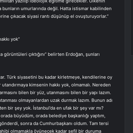
ilitan yazılıp ideolojik eğitime girecekler. Ülkenin
a bunların umurlarında değil. Hatta istismar kabilinden
erine çıkacak siyasi rantı düşünüp el ovuşturuyorlar.”
hakkı yok”
a görüntüleri çıktığını” belirten Erdoğan, şunları
ar. Türk siyasetini bu kadar kirletmeye, kendilerine oy
r utandırmaya kimsenin hakkı yok, olmamalı. Nereden
armasını bilen bir yüz, utanmasını bilen bir yapı lazım.
n utanması olmayanlardan uzak durmak lazım. Bunun adı
en bir şey yok. İstanbul’da en ufak bir şey var mı?
m, orada büyüdüm, orada belediye başkanlığı yaptım,
 gönderdi, sonra da Cumhurbaşkanı oldum. Tam tersi
 sahibi olmamakla övünecek kadar sefil bir duruma