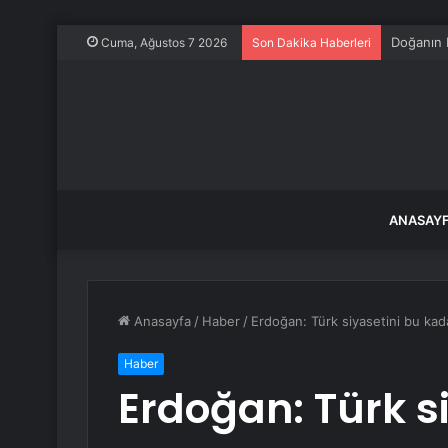
Doğanın 
Cuma, Ağustos 7 2026
Son Dakika Haberleri
ANASAY
Anasayfa
/
Haber
/
Erdoğan: Türk siyasetini bu kad
Haber
Erdoğan: Türk s