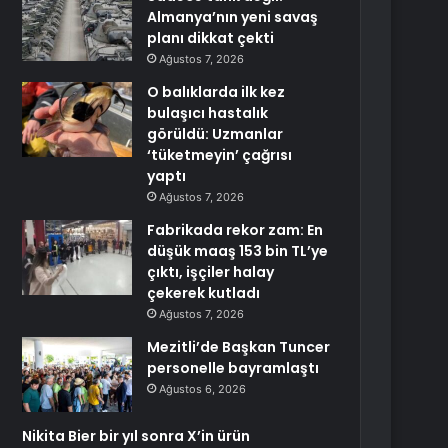
Almanya’nın yeni savaş
planı dikkat çekti
Ağustos 7, 2026
O balıklarda ilk kez
bulaşıcı hastalık
görüldü: Uzmanlar
‘tüketmeyin’ çağrısı
yaptı
Ağustos 7, 2026
Fabrikada rekor zam: En
düşük maaş 153 bin TL’ye
çıktı, işçiler halay
çekerek kutladı
Ağustos 7, 2026
Mezitli’de Başkan Tuncer
personelle bayramlaştı
Ağustos 6, 2026
Nikita Bier bir yıl sonra X’in ürün