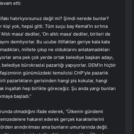
devam etti:
ifakı hatırlıyorsunuz değil mi? Şimdi nerede bunlar?
 kişi yok, hepsi gitti. Tüm suçu bay Kemal’in sırtına
ltılı masa’ dediler, ‘On altılı masa’ dediler, birileri de
ayını demliyorlar. Bu ucube ittifaktan geriye kala kala
madıkları, millete çıkıp ne olduklarını anlatamadıkları
’ diyorlar ama pek çok yerde ortak belediye başkan adayı,
, belediye bürokrasisi pazarlığı yapıyorlar. DEM’in hiçbir
i faşizminin günümüzdeki temsilcisi CHP’yle pazarlık
rli pazarlıkların gerisinden hangi pis kokular, hangi
ak inşallah hep birlikte göreceğiz. Şu anda yargı bunları
kmaya başladı.”
unda olmadığını ifade ederek, “Ülkenin gündemi
remzedelere hakaret ederek gerçek karakterlerini
erörden arındırılması ama bunların umurlarında değil.