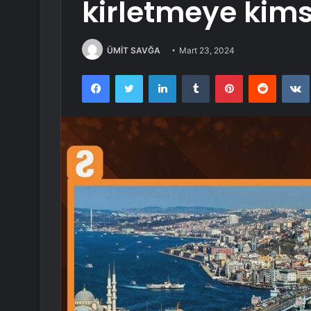
kirletmeye kims
ÜMİT SAVĞA
Mart 23, 2024
Facebook
Twitter
LinkedIn
Tumblr
Pinterest
Reddit