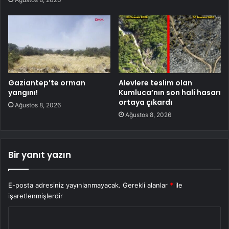
Gaziantep’te orman
Alevlere teslim olan
yangını!
Kumluca’nın son hali hasarı
ortaya çıkardı
Ağustos 8, 2026
Ağustos 8, 2026
Bir yanıt yazın
E-posta adresiniz yayınlanmayacak.
Gerekli alanlar
*
ile
işaretlenmişlerdir
Y