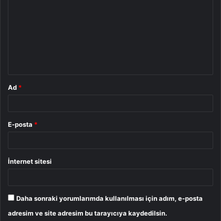
o
r
u
m
*
Ad
*
E-posta
*
İnternet sitesi
Daha sonraki yorumlarımda kullanılması için adım, e-posta
adresim ve site adresim bu tarayıcıya kaydedilsin.