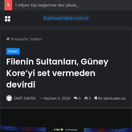
1 milyon kişi beğenirse dev çikolata raflara çıkacak
Menü
Anasayfa
/
Haber
Haber
Filenin Sultanları, Güney
Kore’yi set vermeden
devirdi
ÜMİT SAVĞA
Haziran 3, 2024
0
0
Bir dakikadan az