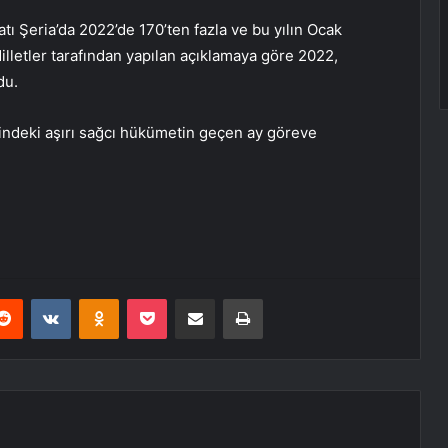
atı Şeria’da 2022’de 170’ten fazla ve bu yılın Ocak
Milletler tarafından yapılan açıklamaya göre 2022,
du.
ğindeki aşırı sağcı hükümetin geçen ay göreve
erest
Reddit
VKontakte
Odnoklassniki
Pocket
E-Posta ile paylaş
Yazdır