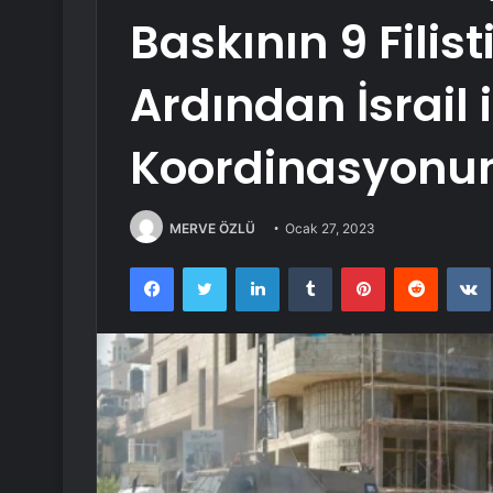
Baskının 9 Filis
Ardından İsrail 
Koordinasyonun
MERVE ÖZLÜ
Ocak 27, 2023
Facebook
Twitter
LinkedIn
Tumblr
Pinterest
Reddit