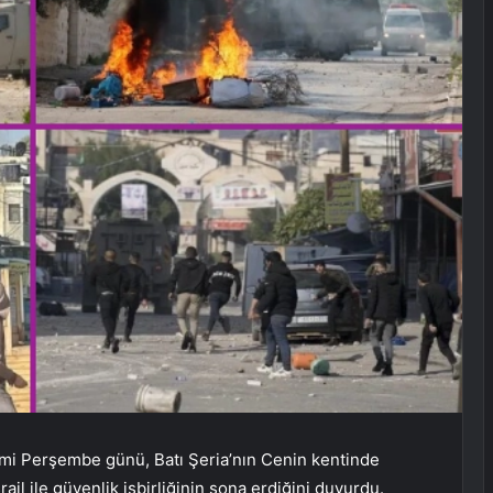
mi Perşembe günü, Batı Şeria’nın Cenin kentinde
rail ile güvenlik işbirliğinin sona erdiğini duyurdu.