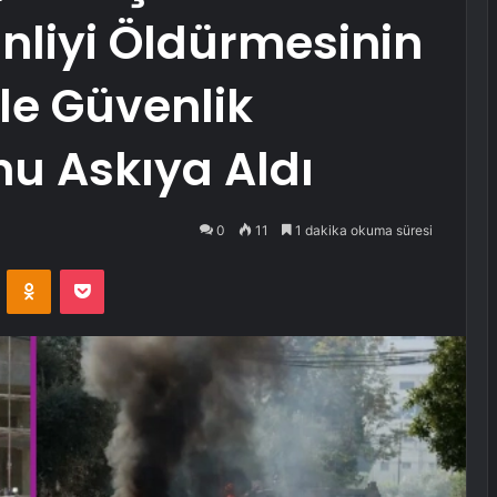
tinliyi Öldürmesinin
ile Güvenlik
u Askıya Aldı
0
11
1 dakika okuma süresi
VKontakte
Odnoklassniki
Pocket