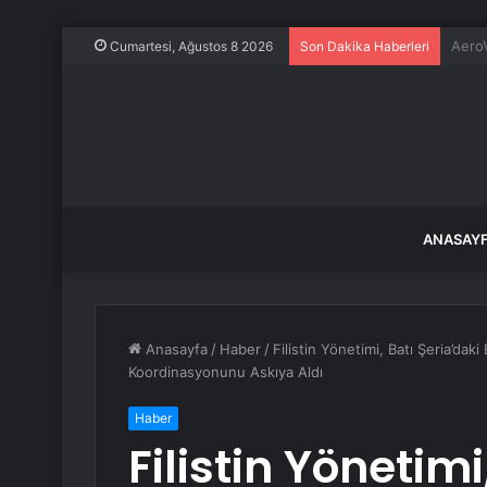
Frans
Cumartesi, Ağustos 8 2026
Son Dakika Haberleri
ANASAY
Anasayfa
/
Haber
/
Filistin Yönetimi, Batı Şeria’daki
Koordinasyonunu Askıya Aldı
Haber
Filistin Yönetimi