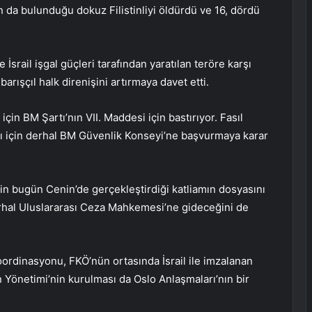
n da bulunduğu dokuz Filistinliyi öldürdü ve 16, dördü
 İsrail işgal güçleri tarafından yaratılan teröre karşı
” barışçıl halk direnişini artırmaya davet etti.
 için BM Şartı’nın VII. Maddesi için bastırıyor. Fasıl
ası için derhal BM Güvenlik Konseyi’ne başvurmaya karar
rinin bugün Cenin’de gerçekleştirdiği katliamın dosyasını
rhal Uluslararası Ceza Mahkemesi’ne gideceğini de
 koordinasyonu, FKÖ’nün ortasında İsrail ile imzalanan
in Yönetimi’nin kurulması da Oslo Anlaşmaları’nın bir