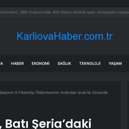
a’daki yangınlarda 4 itfaiye eri hayatını kaybetti
FA
HABER
EKONOMI
SAĞLIK
TEKNOLOJI
YAŞAM
 Baskının 9 Filistinliyi Öldürmesinin Ardından İsrail ile Güvenlik
, Batı Şeria’daki