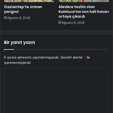
Gaziantep’te orman
Alevlere teslim olan
yangını!
Kumluca’nın son hali hasarı
ortaya çıkardı
Ağustos 8, 2026
Ağustos 8, 2026
Bir yanıt yazın
E-posta adresiniz yayınlanmayacak.
Gerekli alanlar
*
ile
işaretlenmişlerdir
Y
o
r
u
m
*