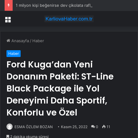
1 milyon kişi beğenirse dev çikolata raflara çıkacak
Menü
Anasayfa
/
Haber
Haber
Ford Kuga’dan Yeni
Donanım Paketi: ST-Line
Black Package ile Yol
Deneyimi Daha Sportif,
Konforlu ve Özel
ESMA ÖZLEM BOZAN
Kasım 25, 2022
0
11
2 dakika okuma süresi