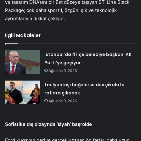
ve tasarım DNA’sını bir üst düzeye taşıyan ST-Line Black
Package; çok daha sportif, özgün, şık ve teknolojik
ayrıntılarıyla dikkat çekiyor.
İlgili Makaleler
İstanbul’da 4 ilçe belediye başkanı AK
Parti’ye geçiyor
Ağustos 9, 2026
1 milyon kişi beğenirse dev çikolata
raflara çıkacak
Ağustos 9, 2026
Sofistike dış dizaynda ‘siyah’ başrolde
Ford Kuga’nın geriye gerçek uzanan ön farlar, daha uzun