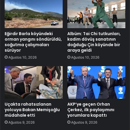
Eğirdir Barla köyündeki
Albüm: Tai Chi tutkunları,
orman yangını söndürüldü,
kadim dövüş sanatının
soğutma çalışmaları
doğduğu Çin köyünde bir
sürüyor
araya geldi
Ağustos 10, 2026
Ağustos 10, 2026
Uçakta rahatsızlanan
AKP’ye geçen Orhan
yolcuya Bakan Memişoğlu
Çerkez, ilk paylaşımını
müdahale etti
yorumlara kapattı
Ağustos 9, 2026
Ağustos 9, 2026