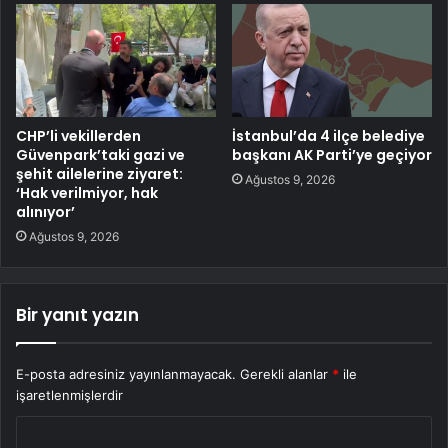
CHP’li vekillerden
İstanbul’da 4 ilçe belediye
Güvenpark’taki gazi ve
başkanı AK Parti’ye geçiyor
şehit ailelerine ziyaret:
Ağustos 9, 2026
‘Hak verilmiyor, hak
alınıyor’
Ağustos 9, 2026
Bir yanıt yazın
E-posta adresiniz yayınlanmayacak.
Gerekli alanlar
*
ile
işaretlenmişlerdir
Y