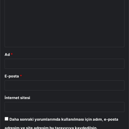
o
r
u
m
*
Ad
*
E-posta
*
İnternet sitesi
Daha sonraki yorumlarımda kullanılması için adım, e-posta
adresim ve site adresim bu tarayıcıya kaydedilsin.