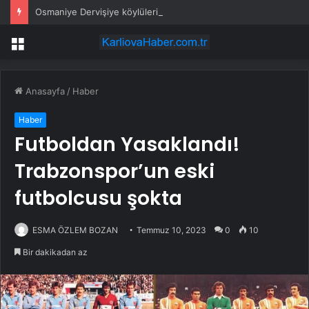
Osmaniye Dervişiye köylüleri: Mahkeme kararına rağmen ormanda katliam yapıyorlar
Menü
Anasayfa
/
Haber
Haber
Futboldan Yasaklandı!
Trabzonspor’un eski
futbolcusu şokta
ESMA ÖZLEM BOZAN
Temmuz 10, 2023
0
10
Bir dakikadan az