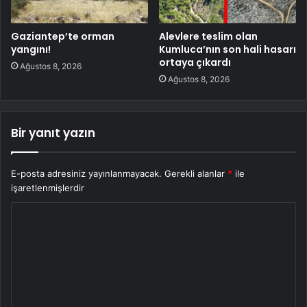
Gaziantep’te orman
Alevlere teslim olan
yangını!
Kumluca’nın son hali hasarı
ortaya çıkardı
Ağustos 8, 2026
Ağustos 8, 2026
Bir yanıt yazın
E-posta adresiniz yayınlanmayacak.
Gerekli alanlar
*
ile
işaretlenmişlerdir
Y
o
r
u
m