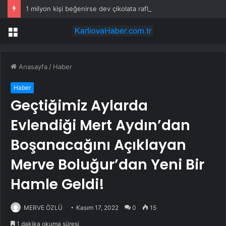
1 milyon kişi beğenirse dev çikolata raflara çıkacak
Menü
Anasayfa
/
Haber
Haber
Geçtiğimiz Aylarda
Evlendiği Mert Aydın’dan
Boşanacağını Açıklayan
Merve Boluğur’dan Yeni Bir
Hamle Geldi!
MERVE ÖZLÜ
Kasım 17, 2022
0
15
1 dakika okuma süresi