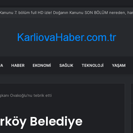
Kanunu 7. bölüm full HD izle! Doğanın Kanunu SON BÖLÜM nereden, hang
FA
HABER
EKONOMI
SAĞLIK
TEKNOLOJI
YAŞAM
kanı Ovalıoğlu’nu tebrik etti
rköy Belediye