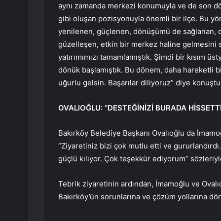
aynı zamanda merkezi konumuyla ve de son döne
gibi oluşan pozisyonuyla önemli bir ilçe. Bu yö
yenilenen, güçlenen, dönüşümü de sağlanan, d
güzelleşen, etkin bir merkez haline gelmesini s
yatırımımızı tamamlamıştık. Şimdi bir kısım üs
dönük başlamıştık. Bu dönem, daha hareketli b
uğurlu gelsin. Başarılar diliyoruz” diye konuştu
OVALIOĞLU: “DESTEĞİNİZİ BURADA HİSSETT
Bakırköy Belediye Başkanı Ovalıoğlu da İmam
“Ziyaretiniz bizi çok mutlu etti ve gururlandırdı
güçlü kılıyor. Çok teşekkür ediyorum” sözleriyle
Tebrik ziyaretinin ardından, İmamoğlu ve Ovalıoğ
Bakırköy’ün sorunlarına ve çözüm yollarına dön