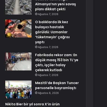
Almanya’nın yeni savaş
planı dikkat çekti
Ağustos 7, 2026
O balıklarda ilk kez
bulaşıcı hastalık
görüldü: Uzmanlar
‘tüketmeyin’ çağrısı
yaptı
Ağustos 7, 2026
Fabrikada rekor zam: En
düşük maaş 153 bin TL’ye
çıktı, işçiler halay
çekerek kutladı
Ağustos 7, 2026
Mezitli’de Başkan Tuncer
personelle bayramlaştı
Ağustos 6, 2026
Nikita Bier bir yıl sonra X’in ürün