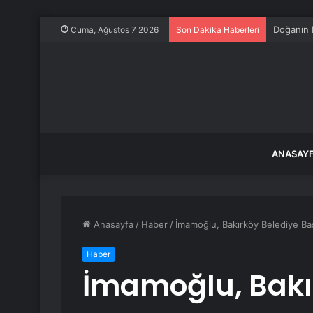
Doğanın 
Cuma, Ağustos 7 2026
Son Dakika Haberleri
ANASAY
Anasayfa
/
Haber
/
İmamoğlu, Bakırköy Belediye Baş
Haber
İmamoğlu, Bakı