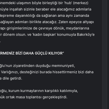
mdeki ulaşımın böyle birleştiği bir ‘hub’ (merkez)
nüyle inşallah sizinle beraber ele alacağımız adımlarla
epreme dayanıklılığı da sağlanan ama aynı zamanda
ağlayan adımları birlikte atacağız. Zaten epeyce altyapı
tyapı girişimlerimize de çevreye dönük, meydanlarına
ir dönem olsun. ve ‘kadın başkan’ konumuyla Bakırköy’e
.
İRMENİZ BİZİ DAHA GÜÇLÜ KILIYOR”
oğlu’nun ziyaretinden duyduğu memnuniyeti,
. Varlığınızı, desteğinizi burada hissettirmeniz bizi daha
 dile getirdi.
lu, kurum kurmaylarının karşılıklı katılımıyla,
ük ortak masa toplantısı gerçekleştirdi.