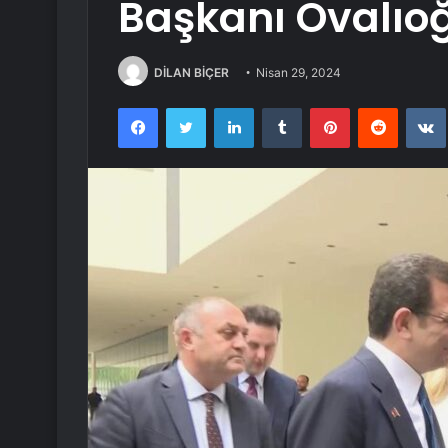
Başkanı Ovalıoğl
DİLAN BİÇER
Nisan 29, 2024
Facebook
Twitter
LinkedIn
Tumblr
Pinterest
Reddit