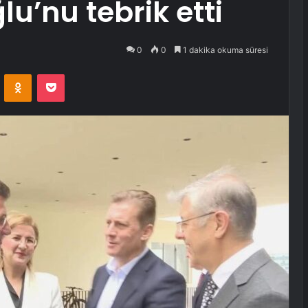
u’nu tebrik etti
0
0
1 dakika okuma süresi
VKontakte
Odnoklassniki
Pocket