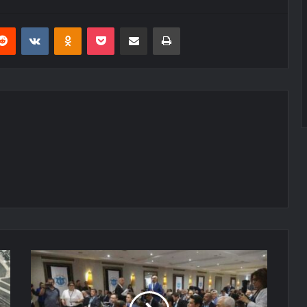
erest
Reddit
VKontakte
Odnoklassniki
Pocket
E-Posta ile paylaş
Yazdır