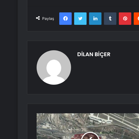
Facebook
Twitter
LinkedIn
Tumblr
Pint
Paylaş
DİLAN BİÇER