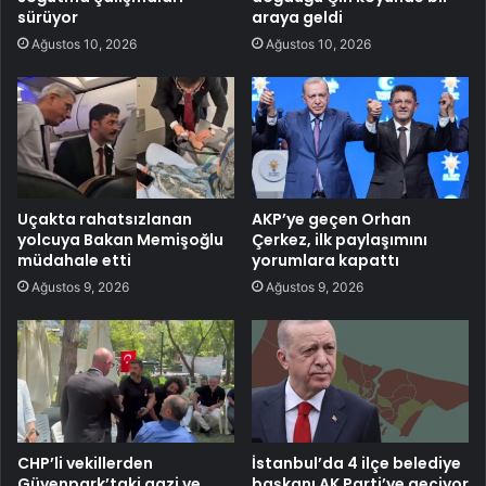
sürüyor
araya geldi
Ağustos 10, 2026
Ağustos 10, 2026
Uçakta rahatsızlanan
AKP’ye geçen Orhan
yolcuya Bakan Memişoğlu
Çerkez, ilk paylaşımını
müdahale etti
yorumlara kapattı
Ağustos 9, 2026
Ağustos 9, 2026
CHP’li vekillerden
İstanbul’da 4 ilçe belediye
Güvenpark’taki gazi ve
başkanı AK Parti’ye geçiyor