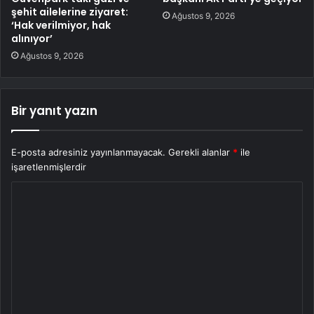
şehit ailelerine ziyaret:
Ağustos 9, 2026
‘Hak verilmiyor, hak
alınıyor’
Ağustos 9, 2026
Bir yanıt yazın
E-posta adresiniz yayınlanmayacak.
Gerekli alanlar
*
ile
işaretlenmişlerdir
Y
o
r
u
m
*