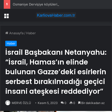
Osmaniye Dervişiye köylüleri: Mahkeme kararına rağmen ormanda katliam yapıyorlar
Menü
Anasayfa
/
Haber
Haber
İsrail Başbakanı Netanyahu:
“İsrail, Hamas’ın elinde
bulunan Gazze’deki esirlerin
serbest bırakılmadığı geçici
insani ateşkesi reddediyor”
MERVE ÖZLÜ
Kasım 5, 2023
0
0
Bir dakikadan az