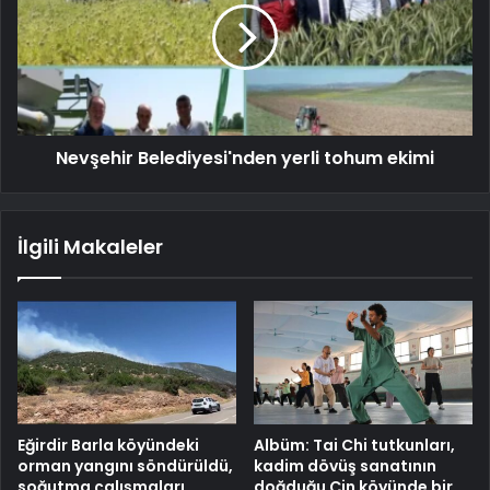
Nevşehir Belediyesi'nden yerli tohum ekimi
İlgili Makaleler
Eğirdir Barla köyündeki
Albüm: Tai Chi tutkunları,
orman yangını söndürüldü,
kadim dövüş sanatının
soğutma çalışmaları
doğduğu Çin köyünde bir