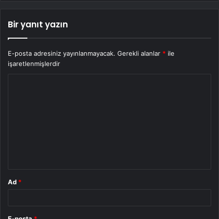
Bir yanıt yazın
E-posta adresiniz yayınlanmayacak.
Gerekli alanlar
*
ile
işaretlenmişlerdir
Y
o
r
u
m
*
Ad
*
E-posta
*