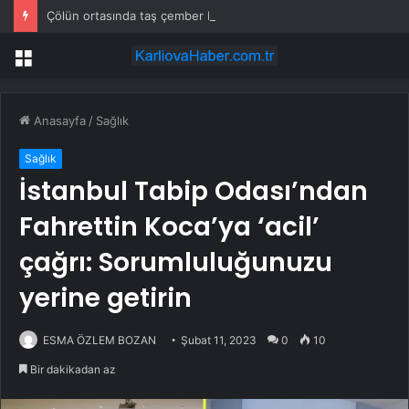
Çölün ortasında taş çember bulundu: 7 bin yıllık gizem çözüldü
Menü
Anasayfa
/
Sağlık
Sağlık
İstanbul Tabip Odası’ndan
Fahrettin Koca’ya ‘acil’
çağrı: Sorumluluğunuzu
yerine getirin
ESMA ÖZLEM BOZAN
Şubat 11, 2023
0
10
Bir dakikadan az