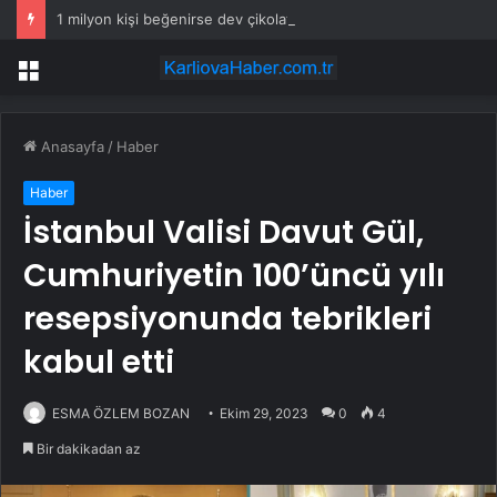
1 milyon kişi beğenirse dev çikolata raflara çıkacak
Menü
Anasayfa
/
Haber
Haber
İstanbul Valisi Davut Gül,
Cumhuriyetin 100’üncü yılı
resepsiyonunda tebrikleri
kabul etti
ESMA ÖZLEM BOZAN
Ekim 29, 2023
0
4
Bir dakikadan az