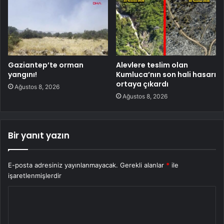
Gaziantep’te orman
Alevlere teslim olan
yangını!
Kumluca’nın son hali hasarı
ortaya çıkardı
Ağustos 8, 2026
Ağustos 8, 2026
Bir yanıt yazın
E-posta adresiniz yayınlanmayacak.
Gerekli alanlar
*
ile
işaretlenmişlerdir
Y
o
r