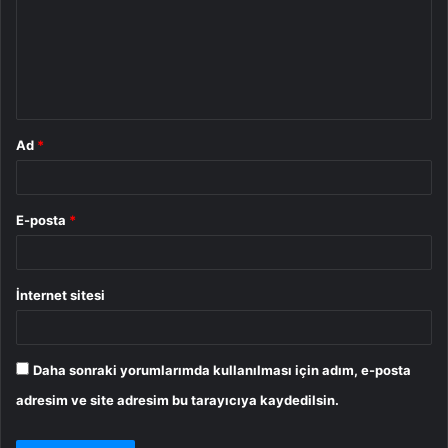
u
m
*
Ad
*
E-posta
*
İnternet sitesi
Daha sonraki yorumlarımda kullanılması için adım, e-posta
adresim ve site adresim bu tarayıcıya kaydedilsin.