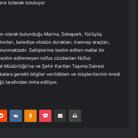
ere tutanak tutuluyor.
ğun olarak bulunduğu Marina, Sekapark, Yürüyüş
onları, belediye otobüs durakları, tramvay araçları,
ulunmaktadır. Sahiplerine teslim edilen mallar bir
e teslim edilemeyen nüfus cüzdanları Nüfus
at Müdürlüğü’ne ve Şehir Kartları Taşıma Dairesi
ankalara gerekli bilgiler verildikten ve müşterilerinin kredi
ğü tarafından imha ediliyor.
erest
Reddit
VKontakte
Odnoklassniki
Pocket
E-Posta ile paylaş
Yazdır