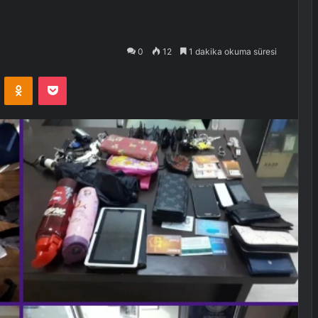
0
12
1 dakika okuma süresi
VKontakte
Odnoklassniki
Pocket