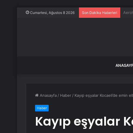
Frans
Cumartesi, Ağustos 8 2026
Son Dakika Haberleri
ANASAY
Anasayfa
/
Haber
/
Kayıp eşyalar Kocaeli’de emin el
Haber
Kayıp eşyalar K