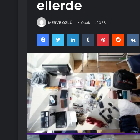
ellerde
MERVE ÖZLÜ
Ocak 11, 2023
Facebook
Twitter
LinkedIn
Tumblr
Pinterest
Reddit