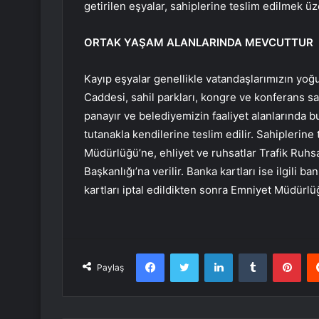
getirilen eşyalar, sahiplerine teslim edilmek üz
ORTAK YAŞAM ALANLARINDA MEVCUTTUR
Kayıp eşyalar genellikle vatandaşlarımızın yo
Caddesi, sahil parkları, kongre ve konferans sal
panayır ve belediyemizin faaliyet alanlarında b
tutanakla kendilerine teslim edilir. Sahiplerin
Müdürlüğü’ne, ehliyet ve ruhsatlar Trafik Ruhs
Başkanlığı’na verilir. Banka kartları ise ilgili b
kartları iptal edildikten sonra Emniyet Müdürlü
Facebook
Twitter
LinkedIn
Tumblr
Pint
Paylaş