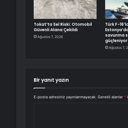
Tokat’ta Sel Riski: Otomobil
Türk F-16’l
Güvenli Alana Çekildi
Estonya’da
savunma si
Ağustos 7, 2026
güçleniyor
Ağustos 7, 
Bir yanıt yazın
E-posta adresiniz yayınlanmayacak.
Gerekli alanlar
*
i
Y
o
r