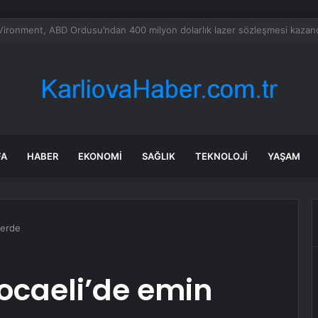
a’daki yangınlarda 4 itfaiye eri hayatını kaybetti
FA
HABER
EKONOMI
SAĞLIK
TEKNOLOJI
YAŞAM
lerde
ocaeli’de emin