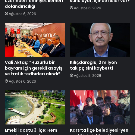
üzerinden ’emniyet kemeri’
sunuluyor, içinde neler var?
dolandırıcılığı
Ağustos 6, 2026
Ağustos 6, 2026
Vali Aktaş: “Huzurlu bir
Kılıçdaroğlu, 2 milyon
bayram için gerekli asayiş
takipçisini kaybetti
ve trafik tedbirleri alındı”
Ağustos 5, 2026
Ağustos 6, 2026
Emekli dostu 3 ilçe: Hem
Kars’ta ilçe belediyesi ‘yeni