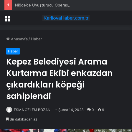
Niğde’de Uyuşturucu Operasyonu: 2 Şüpheli Tutuklandı
Menü
Anasayfa
/
Haber
Haber
Kepez Belediyesi Arama
Kurtarma Ekibi enkazdan
çıkardıkları köpeği
sahiplendi
ESMA ÖZLEM BOZAN
Şubat 14, 2023
0
9
Bir dakikadan az