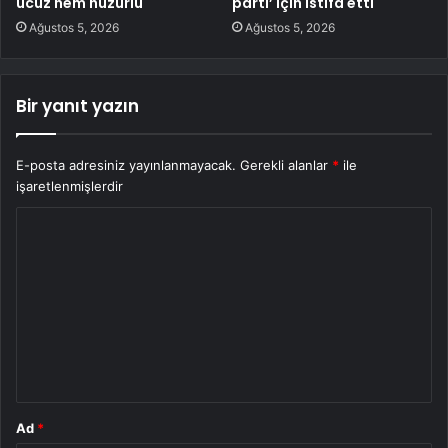
ucuz hem huzurlu
parti’ için istifa etti
Ağustos 5, 2026
Ağustos 5, 2026
Bir yanıt yazın
E-posta adresiniz yayınlanmayacak.
Gerekli alanlar
*
ile
işaretlenmişlerdir
Y
o
r
u
m
*
Ad
*