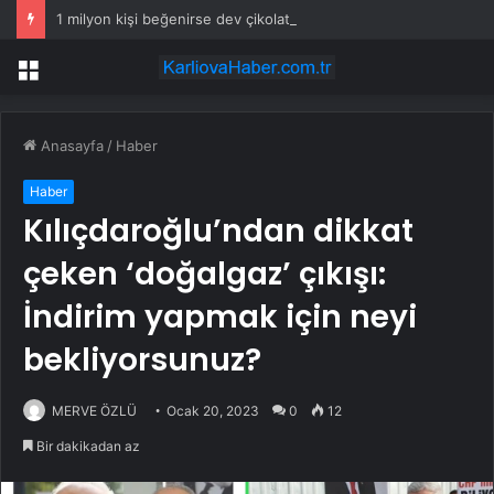
1 milyon kişi beğenirse dev çikolata raflara çıkacak
Menü
Anasayfa
/
Haber
Haber
Kılıçdaroğlu’ndan dikkat
çeken ‘doğalgaz’ çıkışı:
İndirim yapmak için neyi
bekliyorsunuz?
MERVE ÖZLÜ
Ocak 20, 2023
0
12
Bir dakikadan az