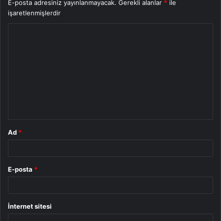
E-posta adresiniz yayınlanmayacak.
Gerekli alanlar
*
ile
işaretlenmişlerdir
Y
o
r
u
m
*
Ad
*
E-posta
*
İnternet sitesi