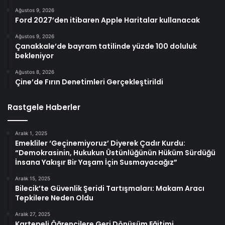
Ağustos 9, 2026
Ford 2027’den itibaren Apple Haritalar kullanacak
Ağustos 9, 2026
Çanakkale’de bayram tatilinde yüzde 100 doluluk
bekleniyor
Ağustos 8, 2026
Çine’de Fırın Denetimleri Gerçekleştirildi
Rastgele Haberler
Aralık 1, 2025
Emekliler ‘Geçinemiyoruz’ Diyerek Çadır Kurdu:
“Demokrasinin, Hukukun Üstünlüğünün Hüküm Sürdüğü
İnsana Yakışır Bir Yaşam İçin Susmayacağız”
Aralık 15, 2025
Bilecik’te Güvenlik Şeridi Tartışmaları: Makam Aracı
Tepkilere Neden Oldu
Aralık 27, 2025
Kartepeli Öğrencilere Geri Dönüşüm Eğitimi