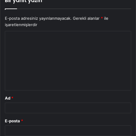
Bir yanıt yazın
E-posta adresiniz yayınlanmayacak.
Gerekli alanlar
*
ile
işaretlenmişlerdir
Y
o
r
u
m
*
Ad
*
E-posta
*