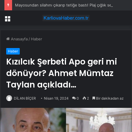
Mayosundan silahını çıkarıp tetiğe bastı! Plaj çığlık sesleriyle inledi
Menü
Anasayfa
/
Haber
Haber
Kızılcık Şerbeti Apo geri mi
dönüyor? Ahmet Mümtaz
Taylan açıkladı…
DİLAN BİÇER
Nisan 19, 2024
0
2
Bir dakikadan az