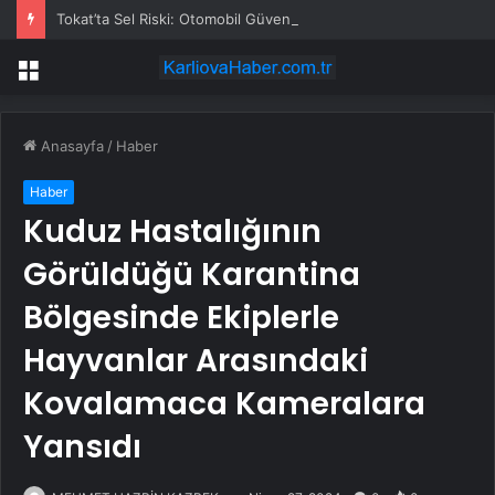
Tokat’ta Sel Riski: Otomobil Güvenli Alana Çekildi
Menü
Anasayfa
/
Haber
Haber
Kuduz Hastalığının
Görüldüğü Karantina
Bölgesinde Ekiplerle
Hayvanlar Arasındaki
Kovalamaca Kameralara
Yansıdı