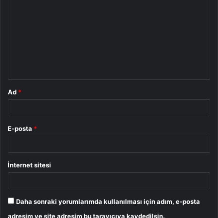
o
r
u
m
*
Ad
*
E-posta
*
İnternet sitesi
Daha sonraki yorumlarımda kullanılması için adım, e-posta
adresim ve site adresim bu tarayıcıya kaydedilsin.