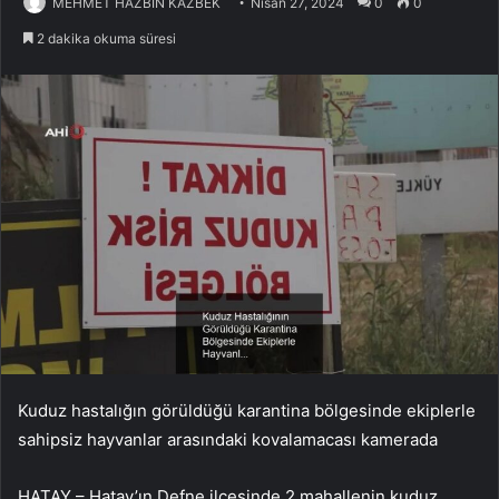
MEHMET HAZBİN KAZBEK
Nisan 27, 2024
0
0
2 dakika okuma süresi
Kuduz hastalığın görüldüğü karantina bölgesinde ekiplerle
sahipsiz hayvanlar arasındaki kovalamacası kamerada
HATAY – Hatay’ın Defne ilçesinde 2 mahallenin kuduz