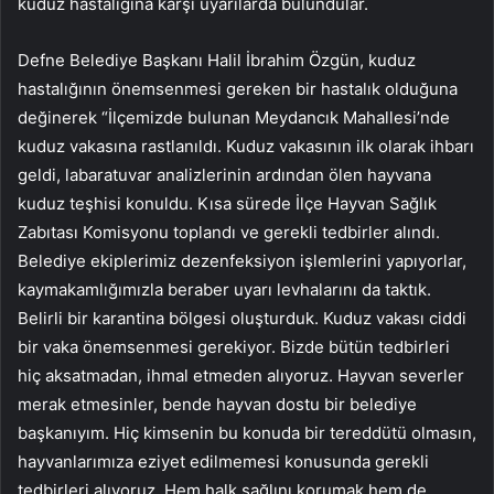
kuduz hastalığına karşı uyarılarda bulundular.
Defne Belediye Başkanı Halil İbrahim Özgün, kuduz
hastalığının önemsenmesi gereken bir hastalık olduğuna
değinerek “İlçemizde bulunan Meydancık Mahallesi’nde
kuduz vakasına rastlanıldı. Kuduz vakasının ilk olarak ihbarı
geldi, labaratuvar analizlerinin ardından ölen hayvana
kuduz teşhisi konuldu. Kısa sürede İlçe Hayvan Sağlık
Zabıtası Komisyonu toplandı ve gerekli tedbirler alındı.
Belediye ekiplerimiz dezenfeksiyon işlemlerini yapıyorlar,
kaymakamlığımızla beraber uyarı levhalarını da taktık.
Belirli bir karantina bölgesi oluşturduk. Kuduz vakası ciddi
bir vaka önemsenmesi gerekiyor. Bizde bütün tedbirleri
hiç aksatmadan, ihmal etmeden alıyoruz. Hayvan severler
merak etmesinler, bende hayvan dostu bir belediye
başkanıyım. Hiç kimsenin bu konuda bir tereddütü olmasın,
hayvanlarımıza eziyet edilmemesi konusunda gerekli
tedbirleri alıyoruz. Hem halk sağlını korumak hem de