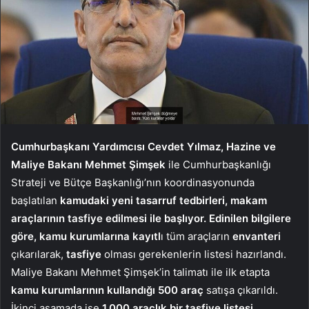
Cumhurbaşkanı Yardımcısı Cevdet Yılmaz, Hazine ve
Maliye Bakanı Mehmet Şimşek
ile Cumhurbaşkanlığı
Strateji ve Bütçe Başkanlığı’nın koordinasyonunda
başlatılan
kamudaki yeni tasarruf tedbirleri, makam
araçlarının tasfiye edilmesi ile başlıyor. Edinilen bilgilere
göre, kamu kurumlarına kayıtl
ı tüm araçların
envanteri
çıkarılarak,
tasfiye
olması gerekenlerin listesi hazırlandı.
Maliye Bakanı Mehmet Şimşek’in talimatı ile ilk etapta
kamu kurumlarının kullandığı 500 araç
satışa çıkarıldı.
İkinci aşamada ise
1.000 araçlık bir tasfiye listesi