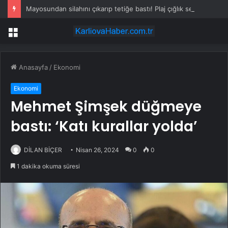
Mayosundan silahını çıkarıp tetiğe bastı! Plaj çığlık sesleriyle inledi
Menü
Anasayfa
/
Ekonomi
Ekonomi
Mehmet Şimşek düğmeye
bastı: ‘Katı kurallar yolda’
DİLAN BİÇER
Nisan 26, 2024
0
0
1 dakika okuma süresi