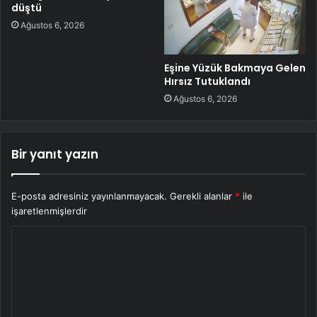
düştü
Ağustos 6, 2026
Eşine Yüzük Bakmaya Gelen
Hırsız Tutuklandı
Ağustos 6, 2026
Bir yanıt yazın
E-posta adresiniz yayınlanmayacak.
Gerekli alanlar
*
ile
işaretlenmişlerdir
Y
o
r
u