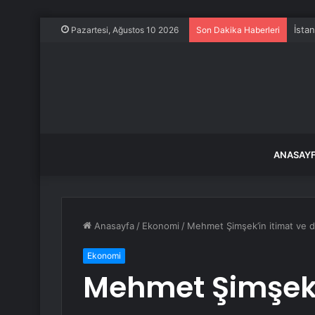
Osma
Pazartesi, Ağustos 10 2026
Son Dakika Haberleri
ANASAY
Anasayfa
/
Ekonomi
/
Mehmet Şimşek’in itimat ve d
Ekonomi
Mehmet Şimşek’