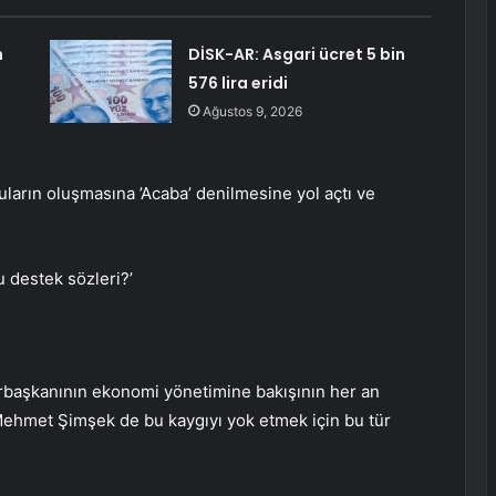
n
DİSK-AR: Asgari ücret 5 bin
576 lira eridi
Ağustos 9, 2026
uların oluşmasına ’Acaba’ denilmesine yol açtı ve
u destek sözleri?’
urbaşkanının ekonomi yönetimine bakışının her an
 Mehmet Şimşek de bu kaygıyı yok etmek için bu tür