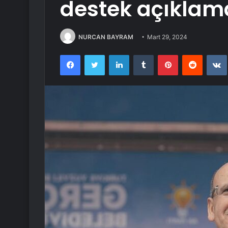
destek açıklama
NURCAN BAYRAM
Mart 29, 2024
Facebook
Twitter
LinkedIn
Tumblr
Pinterest
Reddit