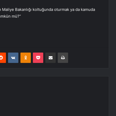
Maliye Bakanlığı koltuğunda oturmak ya da kamuda
mümkün mü?”
erest
Reddit
VKontakte
Odnoklassniki
Pocket
E-Posta ile paylaş
Yazdır