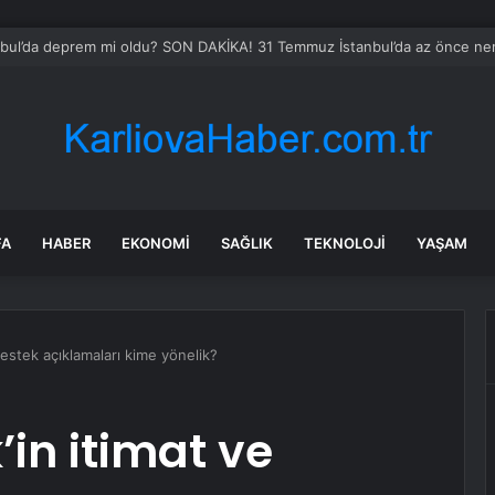
niye Dervişiye köylüleri: Mahkeme kararına rağmen ormanda katliam yap
FA
HABER
EKONOMI
SAĞLIK
TEKNOLOJI
YAŞAM
estek açıklamaları kime yönelik?
in itimat ve