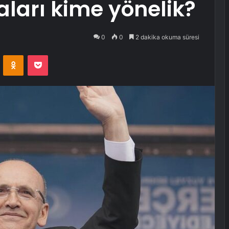
ları kime yönelik?
0
0
2 dakika okuma süresi
VKontakte
Odnoklassniki
Pocket