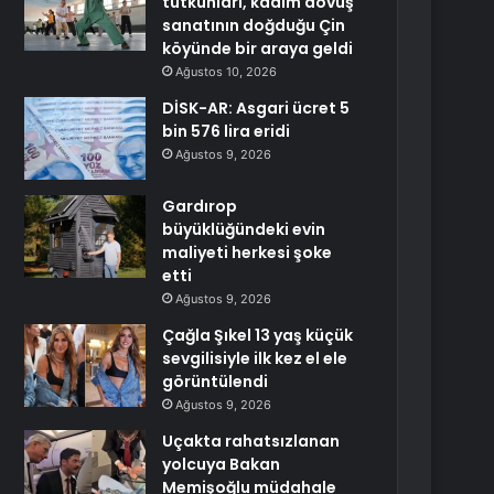
tutkunları, kadim dövüş
sanatının doğduğu Çin
köyünde bir araya geldi
Ağustos 10, 2026
DİSK-AR: Asgari ücret 5
bin 576 lira eridi
Ağustos 9, 2026
Gardırop
büyüklüğündeki evin
maliyeti herkesi şoke
etti
Ağustos 9, 2026
Çağla Şıkel 13 yaş küçük
sevgilisiyle ilk kez el ele
görüntülendi
Ağustos 9, 2026
Uçakta rahatsızlanan
yolcuya Bakan
Memişoğlu müdahale