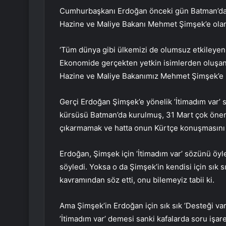
Cumhurbaşkanı Erdoğan önceki gün Batman’da 
Hazine ve Maliye Bakanı Mehmet Şimşek’e olan i
‘Tüm dünya gibi ülkemizi de olumsuz etkileyen
Ekonomide gerçekten yetkin isimlerden oluşan 
Hazine ve Maliye Bakanımız Mehmet Şimşek’e 
Gerçi Erdoğan Şimşek’e yönelik ’İtimadım var’
kürsüsü Batman’da kurulmuş, 31 Mart çok öne
çıkarmamak ve hatta onun Kürtçe konuşmasını
Erdoğan, Şimşek için ‘İtimadım var’ sözünü öyl
söyledi. Yoksa o da Şimşek’in kendisi için sık sı
kavramından söz etti, onu bilemeyiz tabii ki.
Ama Şimşek’in Erdoğan için sık sık ’Desteği var
’İtimadım var’ demesi sanki kafalarda soru işare