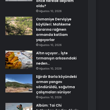
önce nerede deprem
oldu?
Ağustos 10, 2026
Osmaniye Dervişiye
köylüleri: Mahkeme
kararına rağmen
ormanda katliam
yapıyorlar
Ağustos 10, 2026
Altın uçuyor… İşte
tırmanışın arkasındaki
neden…
Ağustos 10, 2026
Eğirdir Barla köyündeki
orman yangını
söndürüldü, soğutma
çalışmaları sürüyor
Ağustos 10, 2026
Albüm: Tai Chi