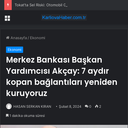
Tokat’ta Sel Riski: Otomobil Güvenli Alana Çekildi
Menü
Anasayfa
/
Ekonomi
Ekonomi
Merkez Bankası Başkan
Yardımcısı Akçay: 7 aydır
kopan bağlantıları yeniden
kuruyoruz
HASAN SERKAN KIRAN
Şubat 8, 2024
0
2
1 dakika okuma süresi