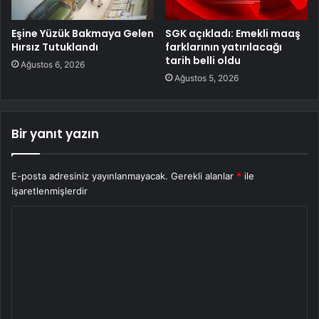
Eşine Yüzük Bakmaya Gelen
SGK açıkladı: Emekli maaş
Hırsız Tutuklandı
farklarının yatırılacağı
tarih belli oldu
Ağustos 6, 2026
Ağustos 5, 2026
Bir yanıt yazın
E-posta adresiniz yayınlanmayacak.
Gerekli alanlar
*
ile
işaretlenmişlerdir
Y
o
r
u
m