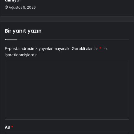
alınıyor’
Ağustos 9, 2026
Bir yanıt yazın
E-posta adresiniz yayınlanmayacak.
Gerekli alanlar
*
ile
işaretlenmişlerdir
Y
o
r
u
m
*
Ad
*