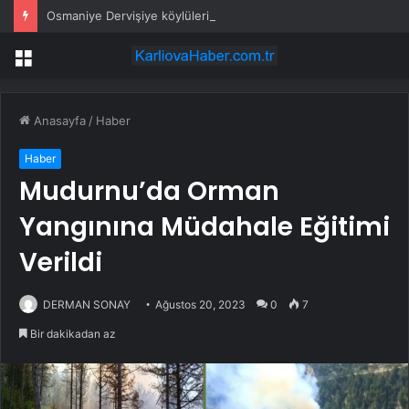
Osmaniye Dervişiye köylüleri: Mahkeme kararına rağmen ormanda katliam yapıyorlar
Menü
Anasayfa
/
Haber
Haber
Mudurnu’da Orman
Yangınına Müdahale Eğitimi
Verildi
DERMAN SONAY
Ağustos 20, 2023
0
7
Bir dakikadan az