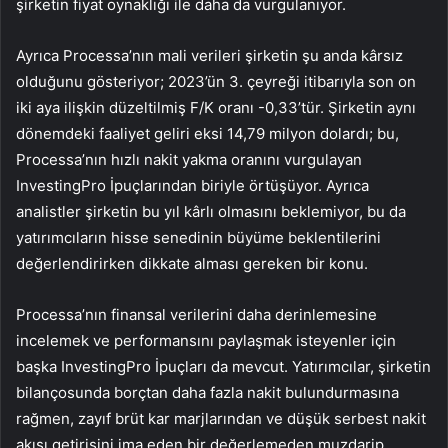
şirketin fiyat oynaklığı ile daha da vurgulanıyor.
Ayrıca Processa’nın mali verileri şirketin şu anda kârsız
olduğunu gösteriyor; 2023’ün 3. çeyreği itibarıyla son on
iki aya ilişkin düzeltilmiş F/K oranı -0,33’tür. Şirketin aynı
dönemdeki faaliyet geliri eksi 14,79 milyon dolardı; bu,
Processa’nın hızlı nakit yakma oranını vurgulayan
InvestingPro İpuçlarından biriyle örtüşüyor. Ayrıca
analistler şirketin bu yıl kârlı olmasını beklemiyor, bu da
yatırımcıların hisse senedinin büyüme beklentilerini
değerlendirirken dikkate alması gereken bir konu.
Processa’nın finansal verilerini daha derinlemesine
incelemek ve performansını paylaşmak isteyenler için
başka InvestingPro İpuçları da mevcut. Yatırımcılar, şirketin
bilançosunda borçtan daha fazla nakit bulundurmasına
rağmen, zayıf brüt kar marjlarından ve düşük serbest nakit
akışı getirisini ima eden bir değerlemeden muzdarip