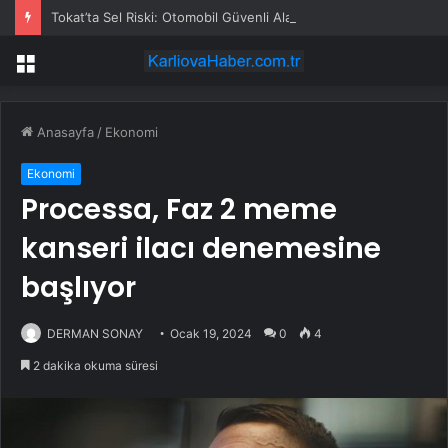
Tokat’ta Sel Riski: Otomobil Güvenli Alana Çekildi
Menü
Anasayfa
/
Ekonomi
Ekonomi
Processa, Faz 2 meme
kanseri ilacı denemesine
başlıyor
DERMAN SONAY
Ocak 19, 2024
0
4
2 dakika okuma süresi