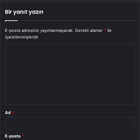
Bir yanıt yazın
E-posta adresiniz yayınlanmayacak.
Gerekli alanlar
*
ile
işaretlenmişlerdir
Y
o
r
u
m
*
Ad
*
E-posta
*