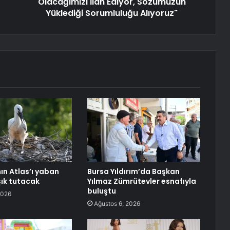
Olacağımızı İlan Ediyor, Sözümüzün
Yüklediği Sorumluluğu Alıyoruz"
n Atlas’ı yaban
Bursa Yıldırım’da Başkan
şık tutacak
Yılmaz Zümrütevler esnafıyla
buluştu
2026
Ağustos 6, 2026