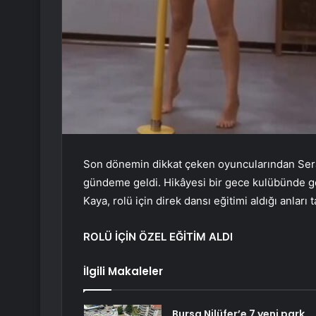
Son dönemin dikkat çeken oyuncularından Seray 
gündeme geldi. Hikâyesi bir gece kulübünde ge
Kaya, rolü için direk dansı eğitimi aldığı anları t
ROLÜ İÇİN ÖZEL EĞİTİM ALDI
İlgili Makaleler
Bursa Nilüfer’e 7 yeni park