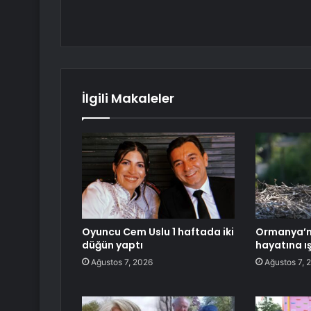
İlgili Makaleler
Oyuncu Cem Uslu 1 haftada iki
Ormanya’nı
düğün yaptı
hayatına ı
Ağustos 7, 2026
Ağustos 7, 