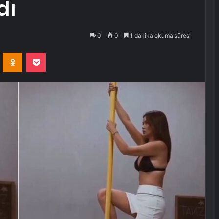
dı
0
0
1 dakika okuma süresi
VKontakte
Odnoklassniki
Pocket