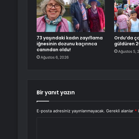
73 yaşındaki kadın zayıflama
Ordu’da ço
iğnesinin dozunu kaçırınca
güldüren 2
canından oldu!
Ağustos 5, 
Ağustos 6, 2026
Bir yanıt yazın
E-posta adresiniz yayınlanmayacak.
Gerekli alanlar
*
i
Y
o