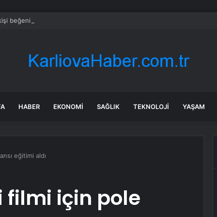
kişi beğenirse dev çikolata raflara çıkacak
FA
HABER
EKONOMI
SAĞLIK
TEKNOLOJI
YAŞAM
ansı eğitimi aldı
filmi için pole