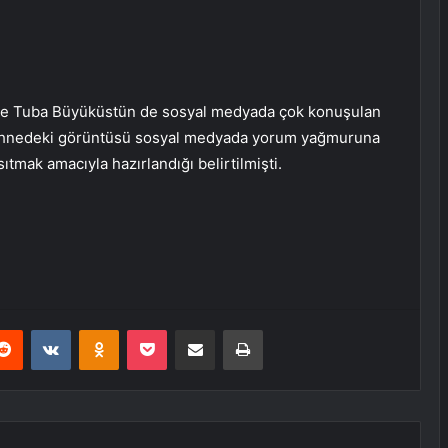
yle Tuba Büyüküstün de sosyal medyada çok konuşulan
 sahnedeki görüntüsü sosyal medyada yorum yağmuruna
ıtmak amacıyla hazırlandığı belirtilmişti.
erest
Reddit
VKontakte
Odnoklassniki
Pocket
E-Posta ile paylaş
Yazdır