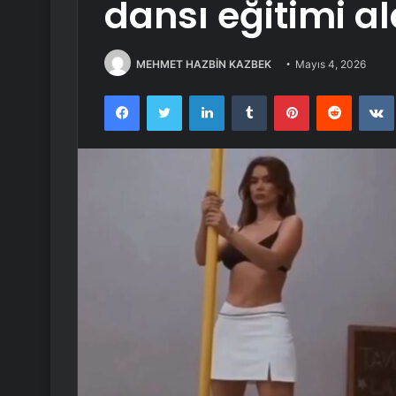
dansı eğitimi al
MEHMET HAZBİN KAZBEK
Mayıs 4, 2026
Facebook
Twitter
LinkedIn
Tumblr
Pinterest
Reddit