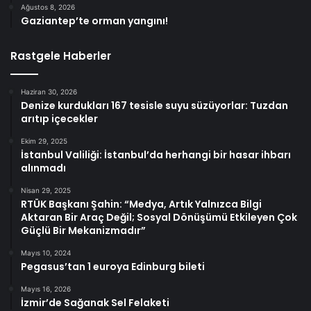
Ağustos 8, 2026
Gaziantep’te orman yangını!
Rastgele Haberler
Haziran 30, 2026
Denize kurdukları 167 tesisle suyu süzüyorlar: Tuzdan
arıtıp içecekler
Ekim 29, 2025
İstanbul Valiliği: İstanbul’da herhangi bir hasar ihbarı
alınmadı
Nisan 29, 2025
RTÜK Başkanı Şahin: “Medya, Artık Yalnızca Bilgi
Aktaran Bir Araç Değil; Sosyal Dönüşümü Etkileyen Çok
Güçlü Bir Mekanizmadır”
Mayıs 10, 2024
Pegasus’tan 1 euroya Edinburg bileti
Mayıs 16, 2026
İzmir’de Sağanak Sel Felaketi