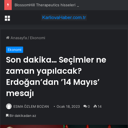
BlossomHill Therapeutics hisseleri halka arzda düştü
Menü
Anasayfa
/
Ekonomi
Ekonomi
Son dakika… Seçimler ne
zaman yapılacak?
Erdoğan’dan ’14 Mayıs’
mesajı
ESMA ÖZLEM BOZAN
Ocak 18, 2023
0
14
Bir dakikadan az