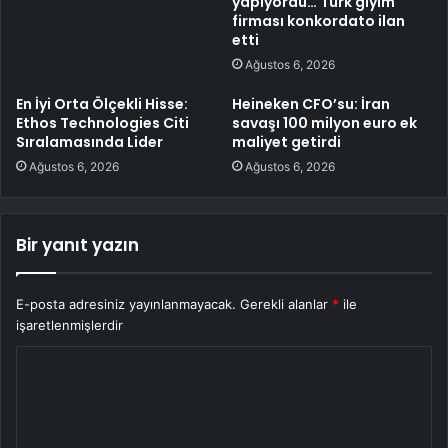
yapıyordu… Türk giyim
firması konkordato ilan
etti
Ağustos 6, 2026
En İyi Orta Ölçekli Hisse:
Heineken CFO’su: İran
Ethos Technologies Citi
savaşı 100 milyon euro ek
Sıralamasında Lider
maliyet getirdi
Ağustos 6, 2026
Ağustos 6, 2026
Bir yanıt yazın
E-posta adresiniz yayınlanmayacak.
Gerekli alanlar
*
ile
işaretlenmişlerdir
Y
o
r