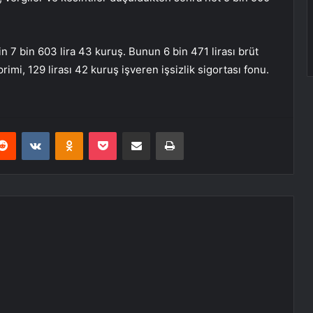
çin 7 bin 603 lira 43 kuruş. Bunun 6 bin 471 lirası brüt
primi, 129 lirası 42 kuruş işveren işsizlik sigortası fonu.
erest
Reddit
VKontakte
Odnoklassniki
Pocket
E-Posta ile paylaş
Yazdır