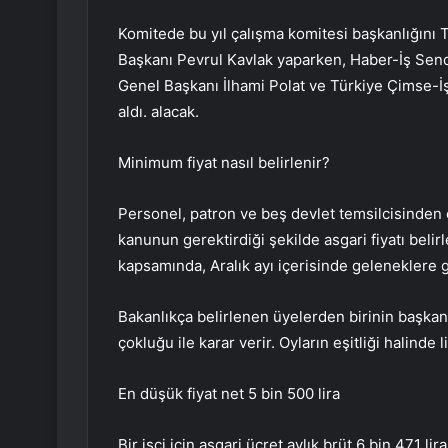
Komitede bu yıl çalışma komitesi başkanlığını
Başkanı Pevrul Kavlak yaparken, Haber-İş Send
Genel Başkanı İlhami Polat ve Türkiye Çimse-İ
aldı. alacak.
Minimum fiyat nasıl belirlenir?
Personel, patron ve beş devlet temsilcisinden 
kanunun gerektirdiği şekilde asgari fiyatı belirl
kapsamında, Aralık ayı içerisinde geleneklere g
Bakanlıkça belirlenen üyelerden birinin başkanlı
çokluğu ile karar verir. Oyların eşitliği halinde
En düşük fiyat net 5 bin 500 lira
Bir işçi için asgari ücret aylık brüt 6 bin 471 l