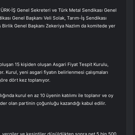
 TÜRK-İŞ Genel Sekreteri ve Türk Metal Sendikası Genel
ikası Genel Başkanı Veli Solak, Tarım-İş Sendikası
ş Birlik Genel Başkanı Zekeriya Nazlım da komitede yer
oluşan 15 kişiden oluşan Asgari Fiyat Tespit Kurulu,
er. Kurul, yeni asgari fiyatın belirlenmesi çalışmaları
öre dört kez toplanıyor.
ğında kurul en az 10 üyenin katılımı ile toplanır ve oy
 lider olan partinin çoğunluğu kazandığı kabul edilir.
ira, vergiler ve kesintiler düşüldükten sonra net 5 bin 500