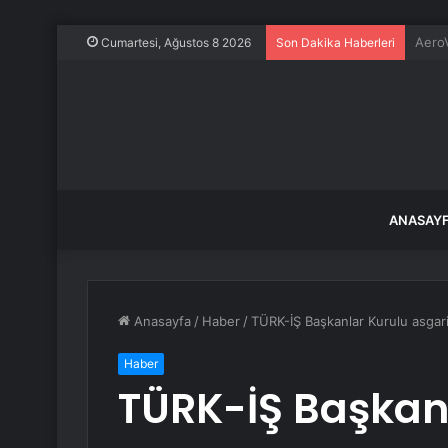
Frans
Cumartesi, Ağustos 8 2026
Son Dakika Haberleri
ANASAY
Anasayfa
/
Haber
/
TÜRK-İŞ Başkanlar Kurulu asgar
Haber
TÜRK-İŞ Başkan