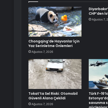
Diyarbakır’
CHP’den İst
Ağustos 7, 
Chongqing’de Hayvanlar İçin
Yaz Serinletme Önlemleri
Ağustos 7, 2026
Tokat’ta Sel Riski: Otomobil
Türk F-16’l
Güvenli Alana Çekildi
Estonya’da
savunma si
Ağustos 7, 2026
güçleniyor