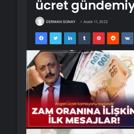
ücret gündemiy
DERMAN SONAY
Aralık 11, 2022
Facebook
Twitter
LinkedIn
Tumblr
Pinterest
Reddit