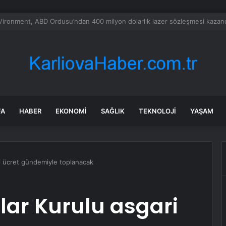
a’daki yangınlarda 4 itfaiye eri hayatını kaybetti
FA
HABER
EKONOMI
SAĞLIK
TEKNOLOJI
YAŞAM
i ücret gündemiyle toplanacak
lar Kurulu asgari