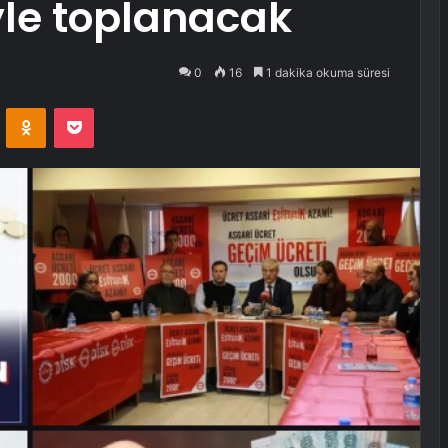
le toplanacak
0
16
1 dakika okuma süresi
VKontakte
Odnoklassniki
Pocket