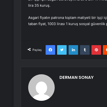
lira 35 kuruş.
Asgari fiyatın patrona toplam maliyeti bir işçi i
taban fiyat, 1003 lirası 1 kuruş sosyal güvenlik 
Facebook
Twitter
LinkedIn
Tumblr
Pint
Paylaş
DERMAN SONAY