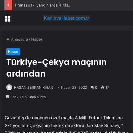
Fransa’daki yangınlarda 4 itfaiye eri hayatını kaybetti
Menü
Anasayfa
/
Haber
Haber
Türkiye-Çekya maçının
ardından
HASAN SERKAN KIRAN
Kasım 23, 2022
0
17
1 dakika okuma süresi
Gaziantep’te oynanan özel maçta A Milli Futbol Takımı’na
2-1 yenilen Çekya’nın teknik direktörü Jaroslav Silhavy, ”