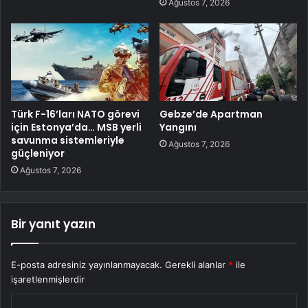
Ağustos 7, 2026
Türk F-16’ları NATO görevi
Gebze’de Apartman
için Estonya’da… MSB yerli
Yangını
savunma sistemleriyle
Ağustos 7, 2026
güçleniyor
Ağustos 7, 2026
Bir yanıt yazın
E-posta adresiniz yayınlanmayacak.
Gerekli alanlar
*
ile
işaretlenmişlerdir
Y