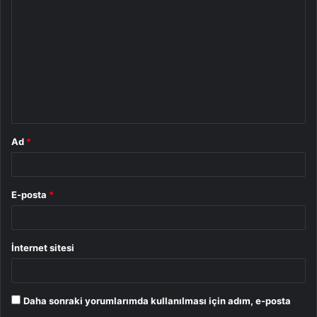
o
r
u
m
*
Ad
*
E-posta
*
İnternet sitesi
Daha sonraki yorumlarımda kullanılması için adım, e-posta