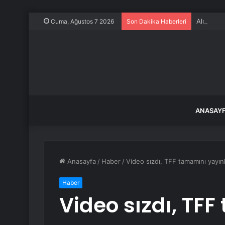
Alışveriş
Cuma, Ağustos 7 2026
Son Dakika Haberleri
ANASAY
Anasayfa
/
Haber
/
Video sızdı, TFF tamamını yayın
Haber
Video sızdı, TF