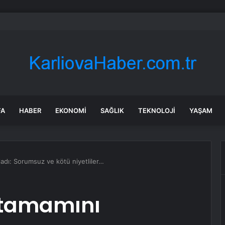
 yapan herkesi ilgilendiriyor: 1 Ağustos’ta tüm dijital kurallar değişiyor
FA
HABER
EKONOMI
SAĞLIK
TEKNOLOJI
YAŞAM
ladı: Sorumsuz ve kötü niyetliler…
F tamamını