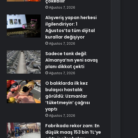
çökebilir
Ağustos 7, 2026
Alışveriş yapan herkesi
ilgilendiriyor: 1
Ağustos’ta tüm dijital
kurallar değişiyor
Ağustos 7, 2026
Sadece tank değil:
Almanya’nın yeni savaş
planı dikkat çekti
Ağustos 7, 2026
O balıklarda ilk kez
bulaşıcı hastalık
görüldü: Uzmanlar
‘tüketmeyin’ çağrısı
yaptı
Ağustos 7, 2026
Fabrikada rekor zam: En
düşük maaş 153 bin TL’ye