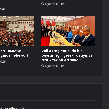
Ağustos 6, 2026
2026
asa TBMM’ye
Vali Aktaş: “Huzurlu bir
içinde neler var?
bayram için gerekli asayiş ve
trafik tedbirleri alındı”
2026
Ağustos 6, 2026
le işaretlenmişlerdir