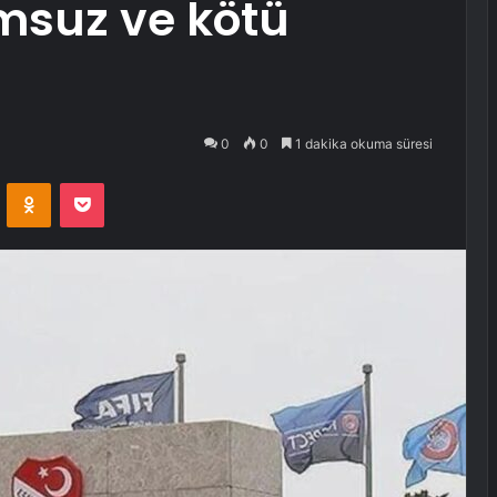
msuz ve kötü
0
0
1 dakika okuma süresi
VKontakte
Odnoklassniki
Pocket