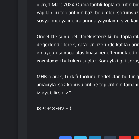
olan, 1 Mart 2024 Cuma tarihli toplantı rutin b
yapılan bu toplantının bazı bölümleri sorumsuz 
sosyal medya mecralarında yayınlanmış ve kam
Öncelikle şunu belirtmek isteriz ki; bu toplantı
değerlendirilerek, kararlar üzerinde katılanların 
en uygun sonuca ulaşılması hedeflenmektedir. K
yayınlamak hukuken suçtur. Konuyla ilgili soruş
MHK olarak; Türk futbolunu hedef alan bu tür gi
amacıyla, söz konusu online toplantının tamam
izleyebilirsiniz.”
(SPOR SERVİSİ)
Facebook
Twitter
LinkedIn
Tumblr
Pint