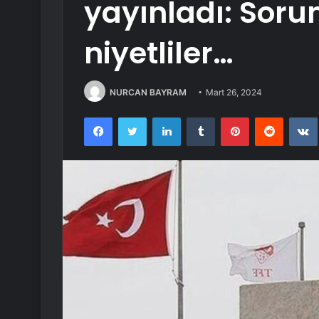
yayınladı: Soru
niyetliler…
NURCAN BAYRAM
Mart 26, 2024
Facebook
Twitter
LinkedIn
Tumblr
Pinterest
Reddit