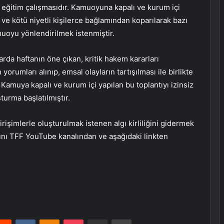
ir eğitim çalışmasıdır. Kamuoyuna kapalı ve kurum içi
ve kötü niyetli kişilerce bağlamından koparılarak bazı
uoyu yönlendirilmek istenmiştir.
larda haftanın öne çıkan, kritik hakem kararları
yorumları alınıp, emsal olayların tartışılması ile birlikte
amuya kapalı ve kurum içi yapılan bu toplantıyı izinsiz
turma başlatılmıştır.
rişimlerle oluşturulmak istenen algı kirliliğini gidermek
ını TFF YouTube kanalından ve aşağıdaki linkten
erest
Reddit
VKontakte
Odnoklassniki
Pocket
E-Posta ile paylaş
Yazdır