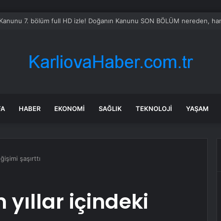
Sel Riski: Otomobil Güvenli Alana Çekildi
FA
HABER
EKONOMI
SAĞLIK
TEKNOLOJI
YAŞAM
ğişimi şaşırttı
yıllar içindeki