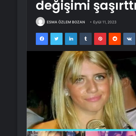
değişimi şaşırtt
ESMA ÖZLEM BOZAN
Eylül 11, 2023
Facebook
Twitter
LinkedIn
Tumblr
Pinterest
Reddit