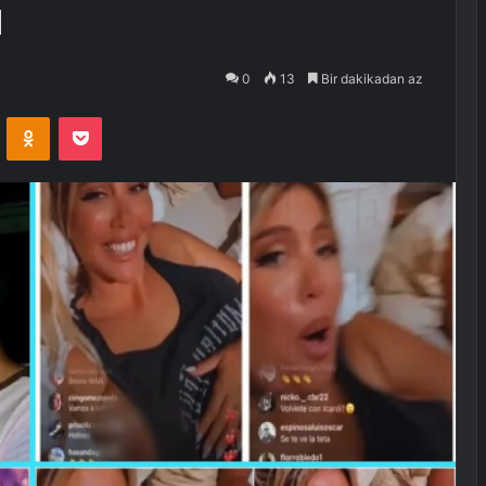
ı
0
13
Bir dakikadan az
VKontakte
Odnoklassniki
Pocket