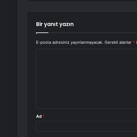
Bir yanıt yazın
E-posta adresiniz yayınlanmayacak.
Gerekli alanlar
*
i
Y
o
r
u
m
*
Ad
*