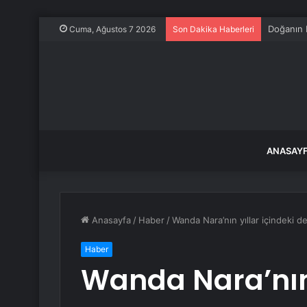
Tokat’ta 
Cuma, Ağustos 7 2026
Son Dakika Haberleri
ANASAY
Anasayfa
/
Haber
/
Wanda Nara’nın yıllar içindeki de
Haber
Wanda Nara’nın 