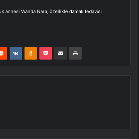
uk annesi Wanda Nara, özellikle damak tedavisi
erest
Reddit
VKontakte
Odnoklassniki
Pocket
E-Posta ile paylaş
Yazdır