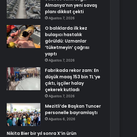
Almanya’nın yeni savaş
planı dikkat çekti
Ağustos 7, 2026
O balıklarda ilk kez
bulaşıcı hastalık
görüldü: Uzmanlar
‘tüketmeyin’ çağrısı
yaptı
Ağustos 7, 2026
Fabrikada rekor zam: En
düşük maaş 153 bin TL’ye
çıktı, işçiler halay
çekerek kutladı
Ağustos 7, 2026
Mezitli’de Başkan Tuncer
personelle bayramlaştı
Ağustos 6, 2026
Nikita Bier bir yıl sonra X’in ürün