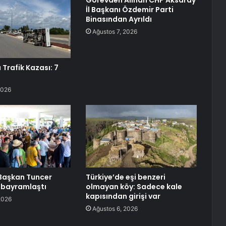
Görevden Alınan CHP Aksaray
İl Başkanı Özdemir Parti
Binasından Ayrıldı
Ağustos 7, 2026
Trafik Kazası: 7
2026
 Başkan Tuncer
Türkiye’de eşi benzeri
 bayramlaştı
olmayan köy: Sadece kale
kapısından girişi var
2026
Ağustos 6, 2026