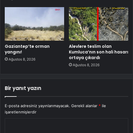
Gaziantep’te orman
Alevlere teslim olan
yangını!
Kumluca’nın son hali hasarı
ortaya çıkardı
Ağustos 8, 2026
Ağustos 8, 2026
Bir yanıt yazın
E-posta adresiniz yayınlanmayacak.
Gerekli alanlar
*
ile
işaretlenmişlerdir
Y
o