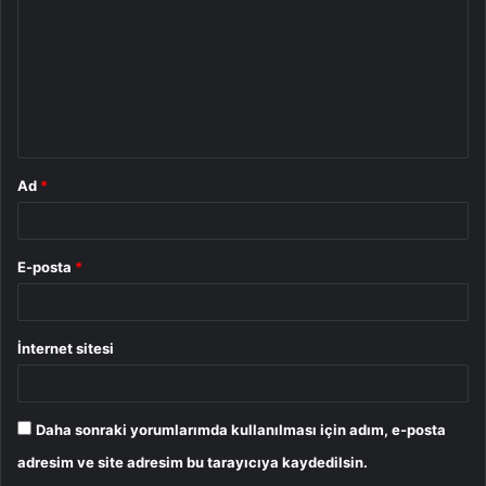
r
u
m
*
Ad
*
E-posta
*
İnternet sitesi
Daha sonraki yorumlarımda kullanılması için adım, e-posta
adresim ve site adresim bu tarayıcıya kaydedilsin.