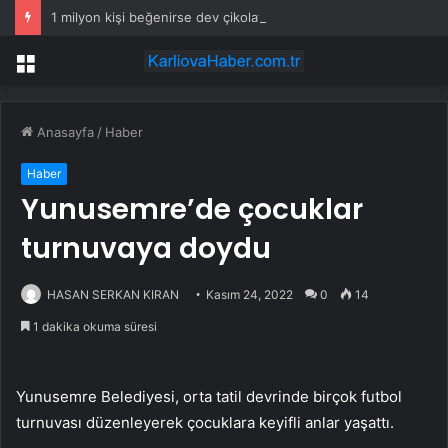
1 milyon kişi beğenirse dev çikolata raflara çıkacak
Menü
Anasayfa
/
Haber
Haber
Yunusemre’de çocuklar
turnuvaya doydu
HASAN SERKAN KIRAN
Kasım 24, 2022
0
14
1 dakika okuma süresi
Yunusemre Belediyesi, orta tatil devrinde birçok futbol
turnuvası düzenleyerek çocuklara keyifli anlar yaşattı.