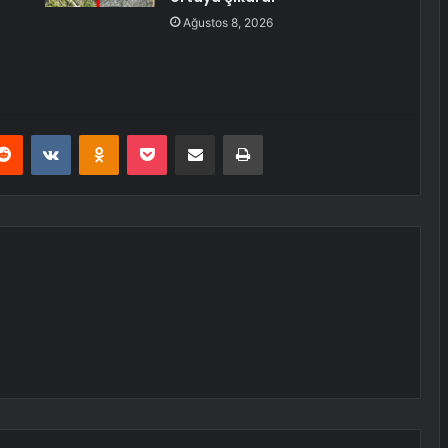
Ağustos 8, 2026
erest
Reddit
VKontakte
Odnoklassniki
Pocket
E-Posta ile paylaş
Yazdır