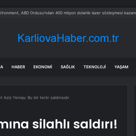
a’daki yangınlarda 4 itfaiye eri hayatını kaybetti
FA
HABER
EKONOMI
SAĞLIK
TEKNOLOJI
YAŞAM
ı! Aziz Yeniay: Bu bir terör saldırısıdır
ına silahlı saldırı!