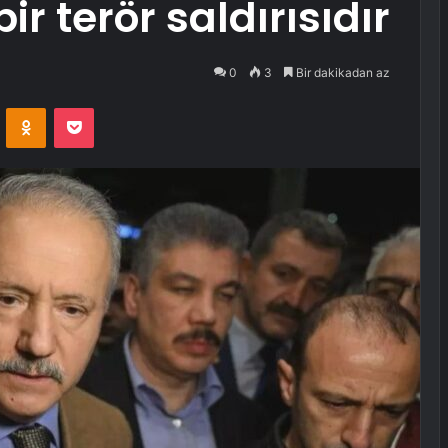
ir terör saldırısıdır
0
3
Bir dakikadan az
VKontakte
Odnoklassniki
Pocket