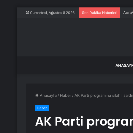
Frans
Cumartesi, Ağustos 8 2026
Son Dakika Haberleri
ANASAY
Anasayfa
/
Haber
/
AK Parti programına silahlı saldır
Haber
AK Parti program