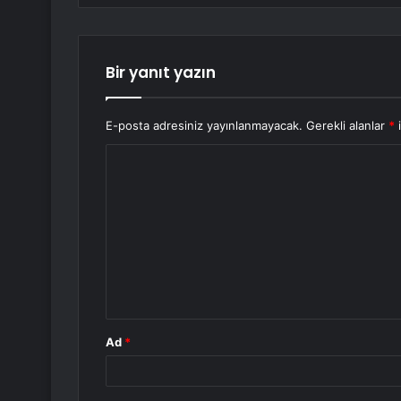
Bir yanıt yazın
E-posta adresiniz yayınlanmayacak.
Gerekli alanlar
*
i
Y
o
r
u
m
*
Ad
*