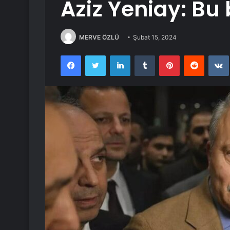
Aziz Yeniay: Bu b
MERVE ÖZLÜ
Şubat 15, 2024
Facebook
Twitter
LinkedIn
Tumblr
Pinterest
Reddit