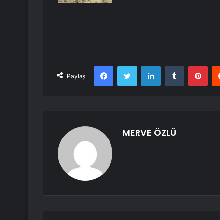
Facebook
Twitter
LinkedIn
Tumblr
Pint
Paylaş
MERVE ÖZLÜ