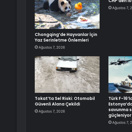
CHP’den İst
Ağustos 7, 
Chongqing’de Hayvanlar İçin
Yaz Serinletme Önlemleri
Ağustos 7, 2026
Tokat’ta Sel Riski: Otomobil
Türk F-16’l
Güvenli Alana Çekildi
Estonya’da
savunma si
Ağustos 7, 2026
güçleniyor
Ağustos 7, 