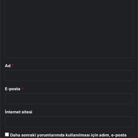
Y
o
r
u
m
*
Ad
*
E-posta
*
İnternet sitesi
Daha sonraki yorumlarımda kullanılması için adım, e-posta