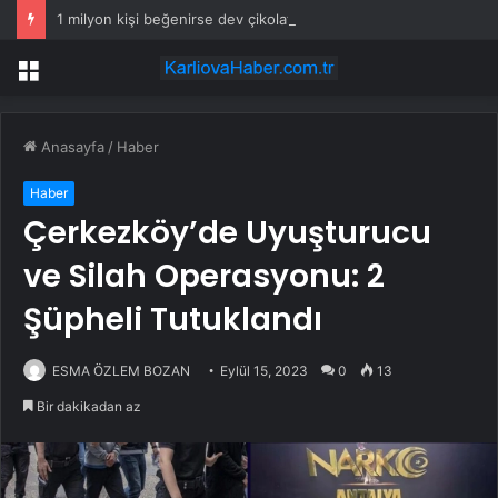
1 milyon kişi beğenirse dev çikolata raflara çıkacak
Menü
Anasayfa
/
Haber
Haber
Çerkezköy’de Uyuşturucu
ve Silah Operasyonu: 2
Şüpheli Tutuklandı
ESMA ÖZLEM BOZAN
Eylül 15, 2023
0
13
Bir dakikadan az