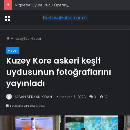
Niğde’de Uyuşturucu Operasyonu: 2 Şüpheli Tutuklandı
Menü
Anasayfa
/
Haber
Haber
Kuzey Kore askeri keşif
uydusunun fotoğraflarını
yayınladı
HASAN SERKAN KIRAN
Haziran 5, 2023
0
12
1 dakika okuma süresi