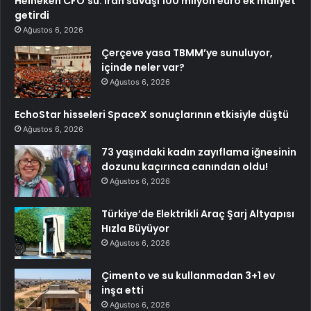
Heineken CFO’su: İran savaşı 100 milyon euro ek maliyet
getirdi
Ağustos 6, 2026
Çerçeve yasa TBMM’ye sunuluyor,
içinde neler var?
Ağustos 6, 2026
EchoStar hisseleri SpaceX sonuçlarının etkisiyle düştü
Ağustos 6, 2026
73 yaşındaki kadın zayıflama iğnesinin
dozunu kaçırınca canından oldu!
Ağustos 6, 2026
Türkiye’de Elektrikli Araç Şarj Altyapısı
Hızla Büyüyor
Ağustos 6, 2026
Çimento ve su kullanmadan 3+1 ev
inşa etti
Ağustos 6, 2026