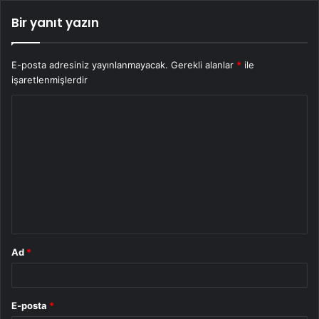
Bir yanıt yazın
E-posta adresiniz yayınlanmayacak.
Gerekli alanlar
*
ile
işaretlenmişlerdir
Y
o
r
u
m
*
Ad
*
E-posta
*